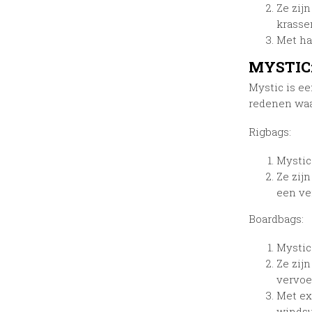
Ze zij
krasse
Met ha
MYSTIC
Mystic is e
redenen waa
Rigbags:
Mystic
Ze zij
een ve
Boardbags:
Mystic
Ze zij
vervoe
Met ex
windsu