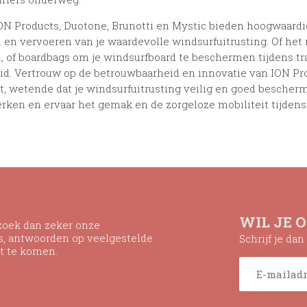
ON Products, Duotone, Brunotti en Mystic bieden hoogwaardig
en vervoeren van je waardevolle windsurfuitrusting. Of het 
, of boardbags om je windsurfboard te beschermen tijdens tra
d. Vertrouw op de betrouwbaarheid en innovatie van ION Pro
, wetende dat je windsurfuitrusting veilig en goed bescherm
ken en ervaar het gemak en de zorgeloze mobiliteit tijdens j
WIL JE 
ezoek dan zeker onze
ns, antwoorden op veelgestelde
Schrijf je da
t te komen.