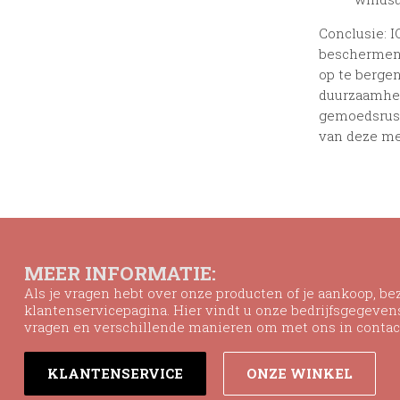
Conclusie: I
beschermen 
op te bergen
duurzaamhei
gemoedsrust
van deze mer
MEER INFORMATIE:
Als je vragen hebt over onze producten of je aankoop, b
klantenservicepagina. Hier vindt u onze bedrijfsgegeve
vragen en verschillende manieren om met ons in contac
KLANTENSERVICE
ONZE WINKEL