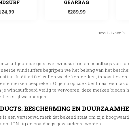
NDSURF
GEARBAG
124,99
€289,99
Toon
1
-
12
van 12
onze uitgebreide gids over windsurf rig en boardbags van to
oneerde windsurfers begrijpen we het belang van het besche
usting. In dit artikel zullen we de kenmerken, innovaties e
de merken bespreken. Of je nu op zoek bent naar een tas o
 je windsurfboard veilig te vervoeren, deze merken bieden 
eit en stijl waarborgen.
ODUCTS: BESCHERMING EN DUURZAAMHE
s is een vertrouwd merk dat bekend staat om zijn hoogwaardi
rom ION rig en boardbags gewaardeerd worden: