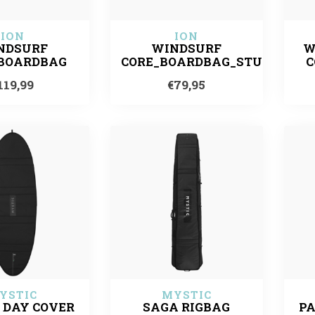
ION
ION
NDSURF
WINDSURF
W
BOARDBAG
CORE_BOARDBAG_STUBBY
C
119,99
€79,95
YSTIC
MYSTIC
 DAY COVER
SAGA RIGBAG
PA