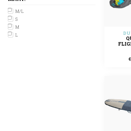
M/L
S
M
DU
L
Q
FLIG