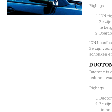
Rigbags:
ION ri
Ze zij
te ber
Boardb
ION boardba
Ze zijn voo
schokken en
DUOTON
Duotone is 
redenen waa
Rigbags:
Duoton
Ze zij
riemen