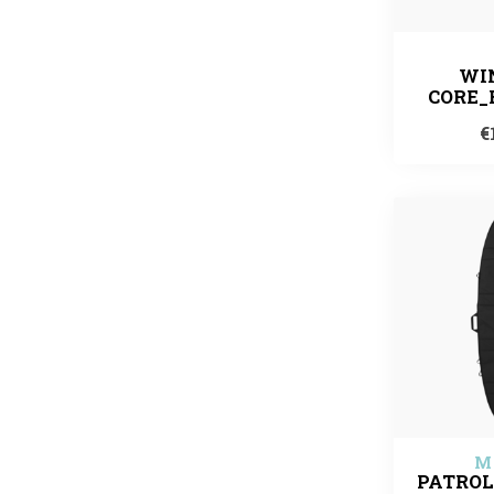
WI
CORE_
€
M
PATROL