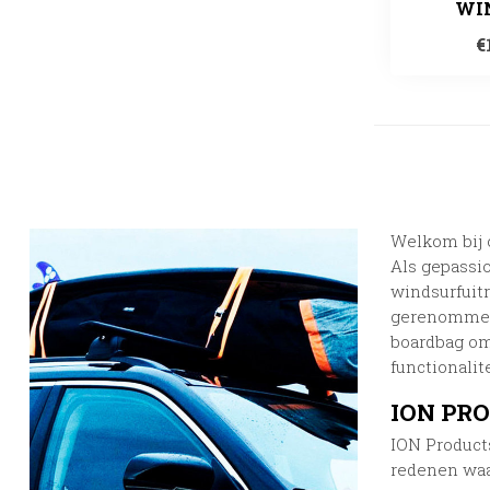
WI
€
Welkom bij 
Als gepassi
windsurfuitr
gerenommeer
boardbag om
functionalit
ION PR
ION Product
redenen waa