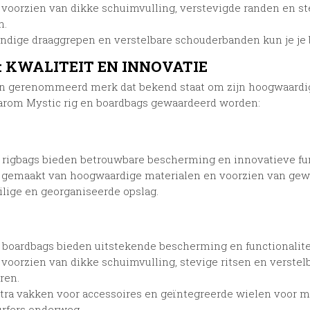
n voorzien van dikke schuimvulling, verstevigde randen en s
n.
ndige draaggrepen en verstelbare schouderbanden kun je je b
: KWALITEIT EN INNOVATIE
en gerenommeerd merk dat bekend staat om zijn hoogwaardige
rom Mystic rig en boardbags gewaardeerd worden:
 rigbags bieden betrouwbare bescherming en innovatieve func
n gemaakt van hoogwaardige materialen en voorzien van ge
ilige en georganiseerde opslag.
 boardbags bieden uitstekende bescherming en functionalitei
n voorzien van dikke schuimvulling, stevige ritsen en verstel
ren.
tra vakken voor accessoires en geïntegreerde wielen voor moe
rfers onderweg.