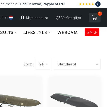
len met o.a.
iDeal, Klarna, Paypal of IN3
9.1
0
Mijn account
Verlanglijst
EUR
SUITS
LIFESTYLE
WEBCAM
SALE
Toon: