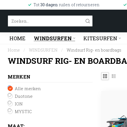
Tot
30 dagen
ruilen of retourneren
HOME
WINDSURFEN
KITESURFEN
Home
/
WINDSURFEN
/
Windsurf Rig- en boardbags
WINDSURF RIG- EN BOARDB
MERKEN
Alle merken
Duotone
ION
MYSTIC
MAAT: