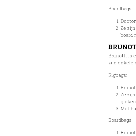
Boardbags:
Duoton
Ze zij
board 
BRUNOTT
Brunotti is
zijn enkele
Rigbags:
Brunot
Ze zij
gieken
Met ha
Boardbags:
Brunot