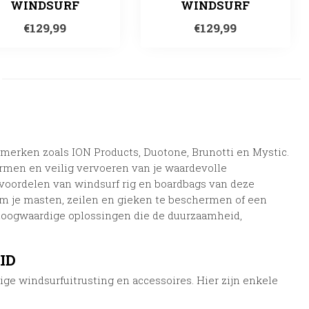
WINDSURF
WINDSURF
€129,99
€129,99
pmerken zoals ION Products, Duotone, Brunotti en Mystic.
rmen en veilig vervoeren van je waardevolle
n voordelen van windsurf rig en boardbags van deze
m je masten, zeilen en gieken te beschermen of een
hoogwaardige oplossingen die de duurzaamheid,
ID
ge windsurfuitrusting en accessoires. Hier zijn enkele