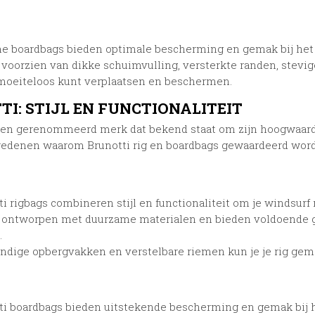
e boardbags bieden optimale bescherming en gemak bij het 
n voorzien van dikke schuimvulling, versterkte randen, stevi
moeiteloos kunt verplaatsen en beschermen.
I: STIJL EN FUNCTIONALITEIT
 een gerenommeerd merk dat bekend staat om zijn hoogwaardig
 redenen waarom Brunotti rig en boardbags gewaardeerd wor
ti rigbags combineren stijl en functionaliteit om je windsurf 
n ontworpen met duurzame materialen en bieden voldoende g
.
ndige opbergvakken en verstelbare riemen kun je je rig gem
ti boardbags bieden uitstekende bescherming en gemak bij h