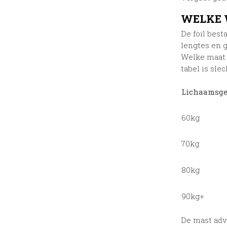
WELKE 
De foil best
lengtes en g
Welke maat f
tabel is slec
Lichaamsge
60kg
70kg
80kg
90kg+
De mast advi