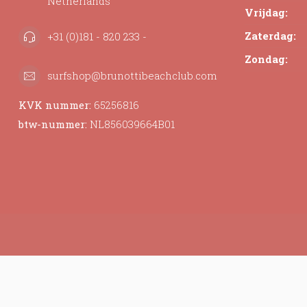
Netherlands
Vrijdag:
Zaterdag:
+31 (0)181 - 820 233 -
Zondag:
surfshop@brunottibeachclub.com
KVK nummer:
65256816
btw-nummer:
NL856039664B01