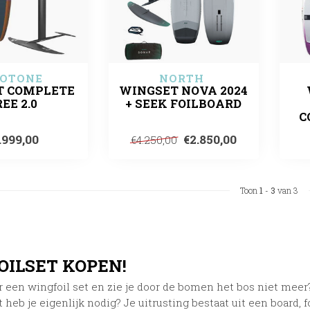
OTONE
NORTH 
ET COMPLETE
WINGSET NOVA 2024
EE 2.0
+ SEEK FOILBOARD
C
.999,00
€2.850,00
€4.250,00
Toon
1
-
3
van 3
OILSET KOPEN!
 een wingfoil set en zie je door de bomen het bos niet meer? 
 heb je eigenlijk nodig? Je uitrusting bestaat uit een board, 