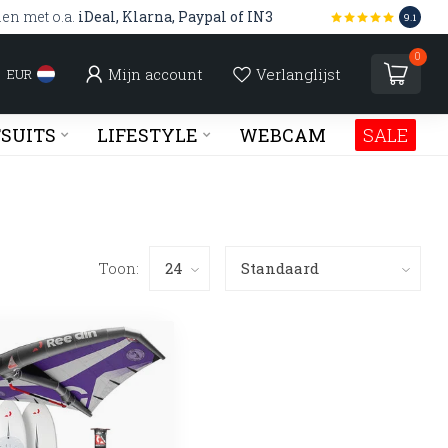
len met o.a.
iDeal, Klarna, Paypal of IN3
9.1
0
Mijn account
Verlanglijst
EUR
SUITS
LIFESTYLE
WEBCAM
SALE
Toon: