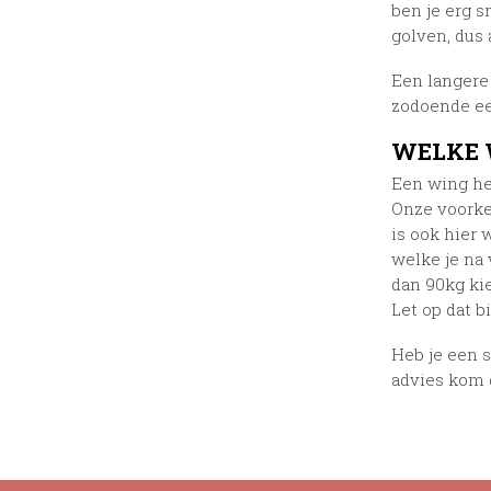
ben je erg 
golven, dus a
Een langere
zodoende ee
WELKE 
Een wing he
Onze voorkeu
is ook hier
welke je na 
dan 90kg ki
Let op dat b
Heb je een s
advies kom 