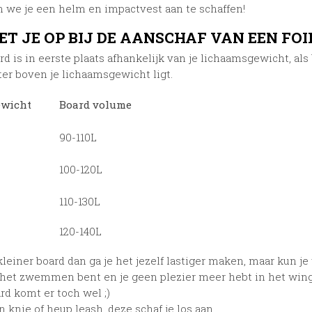
n we je een helm en impactvest aan te schaffen!
T JE OP BIJ DE AANSCHAF VAN EEN FO
d is in eerste plaats afhankelijk van je lichaamsgewicht, als
iter boven je lichaamsgewicht ligt.
wicht
Board volume
90-110L
100-120L
110-130L
120-140L
kleiner board dan ga je het jezelf lastiger maken, maar kun je
het zwemmen bent en je geen plezier meer hebt in het wingen..
rd komt er toch wel ;)
 knie of heup leash, deze schaf je los aan.