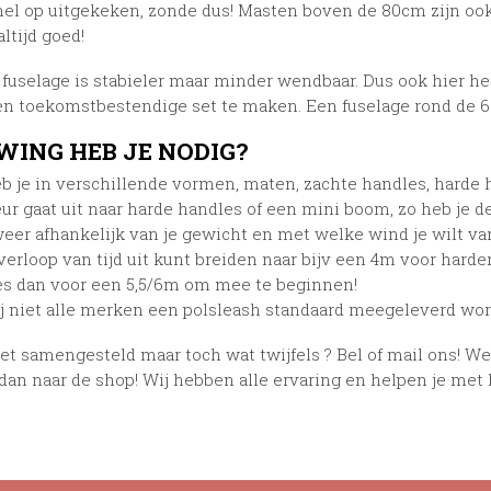
snel op uitgekeken, zonde dus! Masten boven de 80cm zijn oo
ltijd goed!
 fuselage is stabieler maar minder wendbaar. Dus ook hier h
n toekomstbestendige set te maken. Een fuselage rond de 65
WING HEB JE NODIG?
b je in verschillende vormen, maten, zachte handles, harde 
r gaat uit naar harde handles of een mini boom, zo heb je de
 weer afhankelijk van je gewicht en met welke wind je wilt
verloop van tijd uit kunt breiden naar bijv een 4m voor hard
es dan voor een 5,5/6m om mee te beginnen!
ij niet alle merken een polsleash standaard meegeleverd word
et samengesteld maar toch wat twijfels ? Bel of mail ons! We
dan naar de shop! Wij hebben alle ervaring en helpen je met