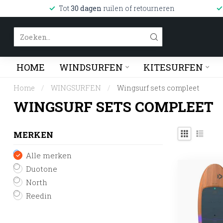
Tot
30 dagen
ruilen of retourneren
HOME
WINDSURFEN
KITESURFEN
Home
/
WINGSURFEN
/
Wingsurf sets compleet
WINGSURF SETS COMPLEET
MERKEN
Alle merken
Duotone
North
Reedin