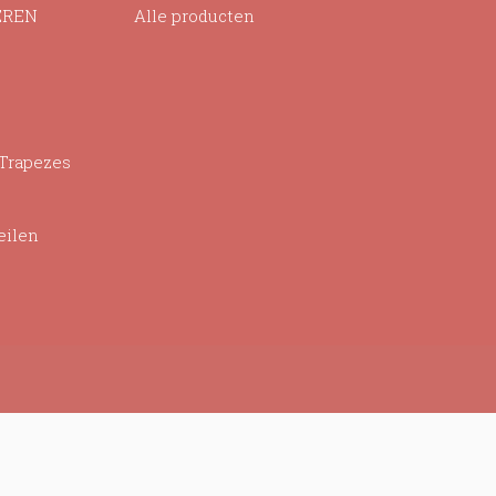
EREN
Alle producten
 Trapezes
eilen