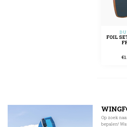
DU
FOIL S
FR
€1
WINGF
Op zoek naar
bepalen! Wat