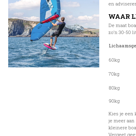
en advisere
WAAR LE
De maat boar
zo’n 30-50 l
Lichaamsge
60kg
70kg
80kg
90kg
Kies je een 
je meer aan 
kleinere boa
Vergeet geen