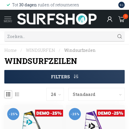
Wink
Tot
30 dagen
ruilen of retourneren
9.1
web
0
MENU
Home
/
WINDSURFEN
/
Windsurfzeilen
WINDSURFZEILEN
FILTERS
-25%
-25%