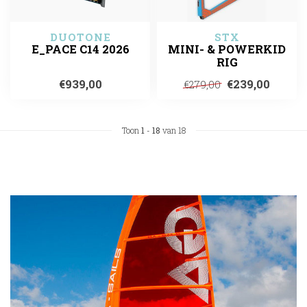
DUOTONE
STX
E_PACE C14 2026
MINI- & POWERKID
RIG
€939,00
€239,00
€279,00
Toon
1
-
18
van 18