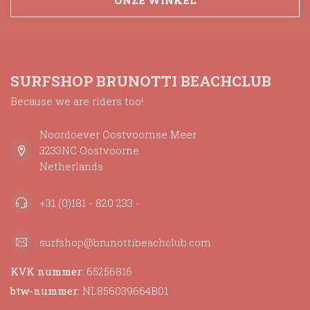
ONZE WINKEL
SURFSHOP BRUNOTTI BEACHCLUB
Because we are riders too!
Noordoever Oostvoornse Meer
3233NC Oostvoorne
Netherlands
+31 (0)181 - 820 233 -
surfshop@brunottibeachclub.com
KVK nummer:
65256816
btw-nummer:
NL856039664B01