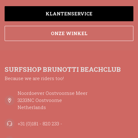
KLANTENSERVICE
ONZE WINKEL
SURFSHOP BRUNOTTI BEACHCLUB
Because we are riders too!
Noordoever Oostvoornse Meer
3233NC Oostvoorne
Netherlands
+31 (0)181 - 820 233 -