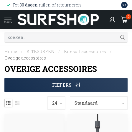
Wink
Tot
30 dagen
ruilen of retourneren
9.1
web
0
MENU
Home
/
KITESURFEN
/
Kitesurf accessoires
/
Overige accessoires
OVERIGE ACCESSOIRES
FILTERS