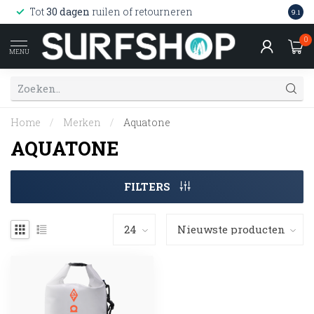
Wink
Tot
30 dagen
ruilen of retourneren
9.1
web
0
MENU
Home
/
Merken
/
Aquatone
AQUATONE
FILTERS