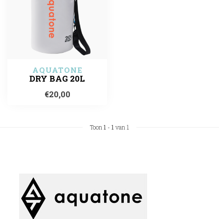
AQUATONE
DRY BAG 20L
€20,00
Toon
1
-
1
van 1