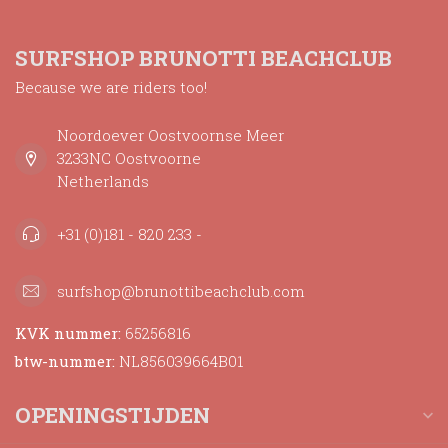
SURFSHOP BRUNOTTI BEACHCLUB
Because we are riders too!
Noordoever Oostvoornse Meer
3233NC Oostvoorne
Netherlands
+31 (0)181 - 820 233 -
surfshop@brunottibeachclub.com
KVK nummer:
65256816
btw-nummer:
NL856039664B01
OPENINGSTIJDEN