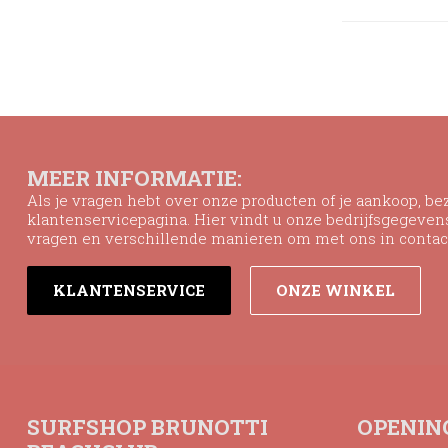
MEER INFORMATIE:
Als je vragen hebt over onze producten of je aankoop, b
klantenservicepagina. Hier vindt u onze bedrijfsgegeve
vragen en verschillende manieren om met ons in contac
KLANTENSERVICE
ONZE WINKEL
SURFSHOP BRUNOTTI
OPENIN