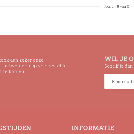
Toon
1
-
0
van 0
WIL JE 
ezoek dan zeker onze
ns, antwoorden op veelgestelde
Schrijf je da
t te komen.
GSTIJDEN
INFORMATIE