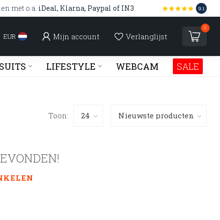
len met o.a.
iDeal, Klarna, Paypal of IN3
9.1
0
Mijn account
Verlanglijst
EUR
SUITS
LIFESTYLE
WEBCAM
SALE
Toon:
GEVONDEN!
NKELEN