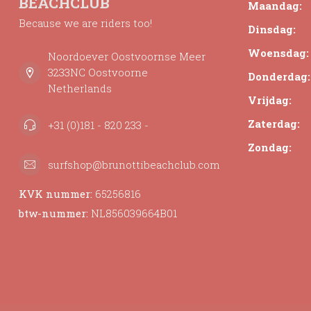
BEACHCLUB
Maandag:
Because we are riders too!
Dinsdag:
Woensdag:
Noordoever Oostvoornse Meer
3233NC Oostvoorne
Donderdag:
Netherlands
Vrijdag:
Zaterdag:
+31 (0)181 - 820 233 -
Zondag:
surfshop@brunottibeachclub.com
KVK nummer:
65256816
btw-nummer:
NL856039664B01