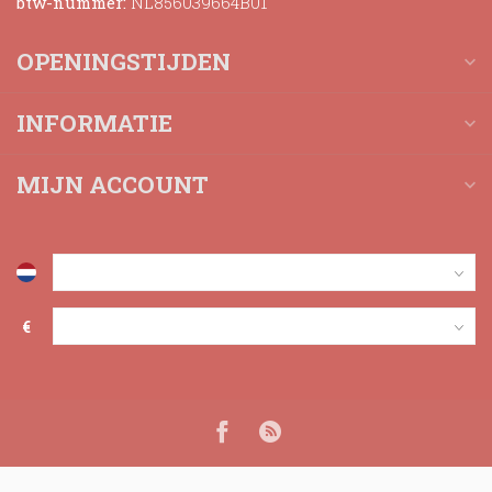
btw-nummer:
NL856039664B01
OPENINGSTIJDEN
INFORMATIE
MIJN ACCOUNT
€