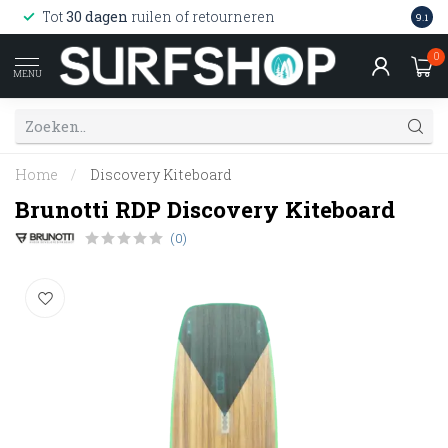
Wink
Tot
30 dagen
ruilen of retourneren
9.1
web
0
MENU
Home
/
Discovery Kiteboard
Brunotti RDP Discovery Kiteboard
(0)