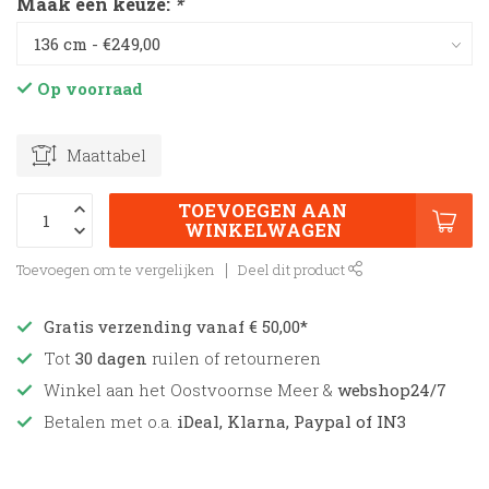
Maak een keuze:
*
Op voorraad
Maattabel
TOEVOEGEN AAN
WINKELWAGEN
Toevoegen om te vergelijken
Deel dit product
Gratis verzending vanaf € 50,00*
Tot
30 dagen
ruilen of retourneren
Winkel aan het Oostvoornse Meer &
webshop24/7
Betalen met o.a.
iDeal, Klarna, Paypal of IN3