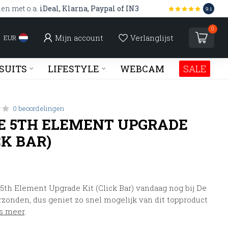
len met o.a.
iDeal, Klarna, Paypal of IN3
9.1
0
Mijn account
Verlanglijst
EUR
SUITS
LIFESTYLE
WEBCAM
SALE
0 beoordelingen
 5TH ELEMENT UPGRADE
CK BAR)
w
5th Element Upgrade Kit (Click Bar) vandaag nog bij De
rzonden, dus geniet zo snel mogelijk van dit topproduct
s meer
.