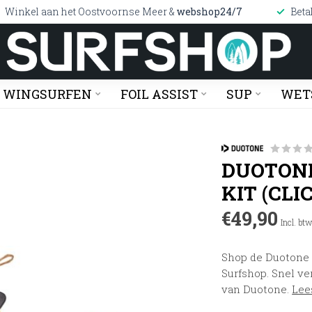
Winkel aan het Oostvoornse Meer &
webshop24/7
Beta
WINGSURFEN
FOIL ASSIST
SUP
WET
DUOTONE
KIT (CLI
€49,90
Incl. bt
Shop de Duotone 
Surfshop. Snel ve
van Duotone.
Lee