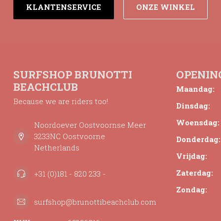
KLANTENSERVICE
ONZE WINKEL
SURFSHOP BRUNOTTI
OPENIN
BEACHCLUB
Maandag:
Because we are riders too!
Dinsdag:
Woensdag:
Noordoever Oostvoornse Meer
3233NC Oostvoorne
Donderdag:
Netherlands
Vrijdag:
Zaterdag:
+31 (0)181 - 820 233 -
Zondag:
surfshop@brunottibeachclub.com