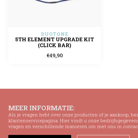
DUOTONE
5TH ELEMENT UPGRADE KIT
(CLICK BAR)
€49,90
MEER INFORMATIE:
Als je vragen hebt over onze producten of je aankoop, b
klantenservicepagina. Hier vindt u onze bedrijfsgegeve
vragen en verschillende manieren om met ons in contac