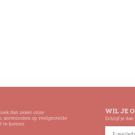
WIL JE 
ezoek dan zeker onze
ns, antwoorden op veelgestelde
Schrijf je da
t te komen.