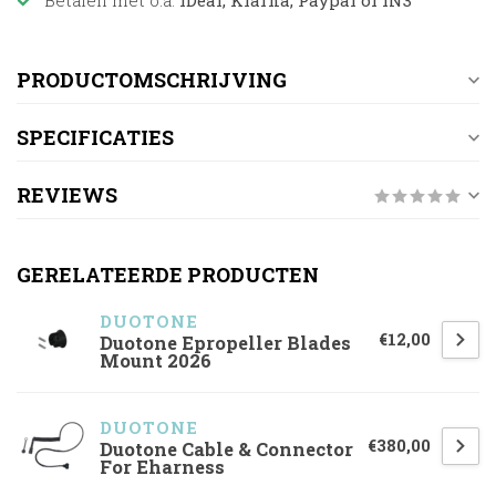
Betalen met o.a.
iDeal, Klarna, Paypal of IN3
PRODUCTOMSCHRIJVING
SPECIFICATIES
REVIEWS
GERELATEERDE PRODUCTEN
DUOTONE
€12,00
Duotone Epropeller Blades
Mount 2026
DUOTONE
€380,00
Duotone Cable & Connector
For Eharness