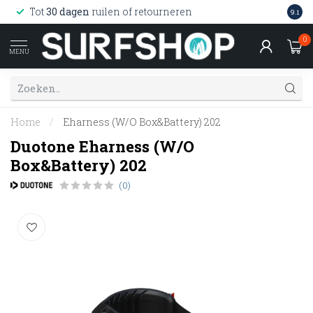
Wink
Tot
30 dagen
ruilen of retourneren
9.1
web
0
MENU
Home
/
Eharness (W/O Box&Battery) 202
Duotone Eharness (W/O
Box&Battery) 202
(0)