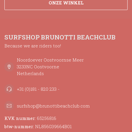
ONZE WINKEL
SURFSHOP BRUNOTTI BEACHCLUB
Because we are riders too!
Noordoever Oostvoornse Meer
3233NC Oostvoorne
Netherlands
+31 (0)181 - 820 233 -
surfshop@brunottibeachclub.com
KVK nummer:
65256816
btw-nummer:
NL856039664B01