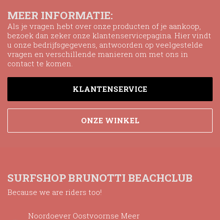
MEER INFORMATIE:
Als je vragen hebt over onze producten of je aankoop,
bezoek dan zeker onze klantenservicepagina. Hier vindt
u onze bedrijfsgegevens, antwoorden op veelgestelde
vragen en verschillende manieren om met ons in
contact te komen.
KLANTENSERVICE
ONZE WINKEL
SURFSHOP BRUNOTTI BEACHCLUB
Because we are riders too!
Noordoever Oostvoornse Meer