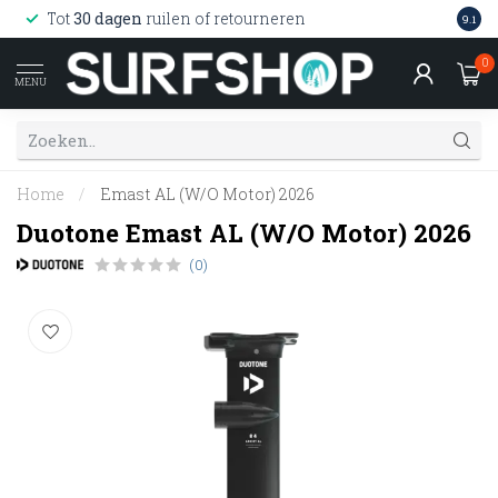
Wink
Tot
30 dagen
ruilen of retourneren
9.1
web
0
MENU
Home
/
Emast AL (W/O Motor) 2026
Duotone Emast AL (W/O Motor) 2026
(0)