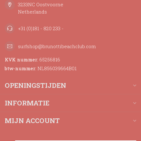
3233NC Oostvoorne
Netherlands
+31 (0)181 - 820 233 -
surfshop@brunottibeachclub.com
KVK nummer:
65256816
btw-nummer:
NL856039664B01
OPENINGSTIJDEN
INFORMATIE
MIJN ACCOUNT