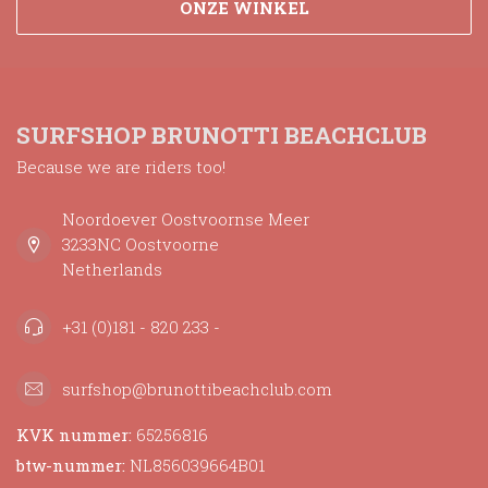
ONZE WINKEL
SURFSHOP BRUNOTTI BEACHCLUB
Because we are riders too!
Noordoever Oostvoornse Meer
3233NC Oostvoorne
Netherlands
+31 (0)181 - 820 233 -
surfshop@brunottibeachclub.com
KVK nummer:
65256816
btw-nummer:
NL856039664B01