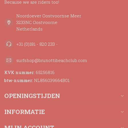
Because we are riders too!
Noordoever Oostvoornse Meer
3233NC Oostvoorne
Netherlands
+31 (0)181 - 820 233 -
surfshop@brunottibeachclub.com
KVK nummer:
65256816
btw-nummer:
NL856039664B01
OPENINGSTIJDEN
INFORMATIE
MIJN ACCOUNT