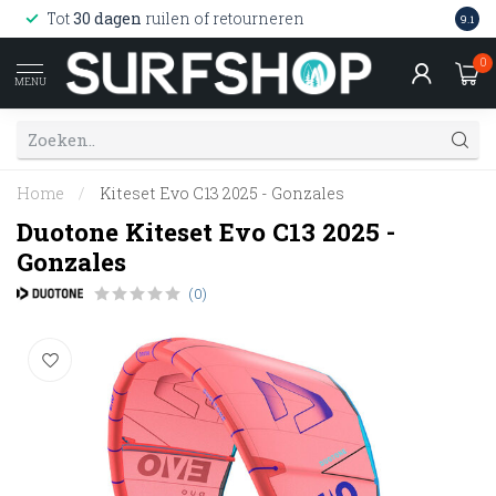
Wink
Tot
30 dagen
ruilen of retourneren
9.1
web
0
MENU
Home
/
Kiteset Evo C13 2025 - Gonzales
Duotone Kiteset Evo C13 2025 -
Gonzales
(0)