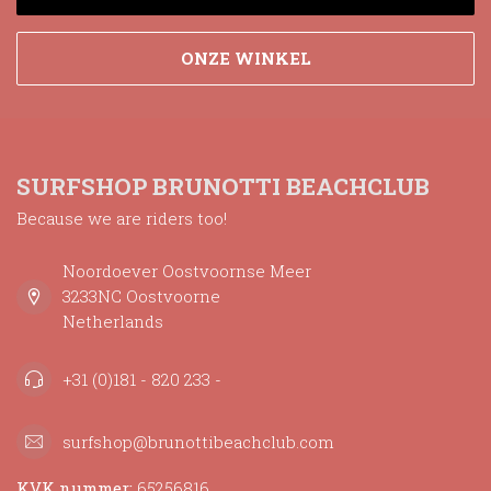
ONZE WINKEL
SURFSHOP BRUNOTTI BEACHCLUB
Because we are riders too!
Noordoever Oostvoornse Meer
3233NC Oostvoorne
Netherlands
+31 (0)181 - 820 233 -
surfshop@brunottibeachclub.com
KVK nummer:
65256816