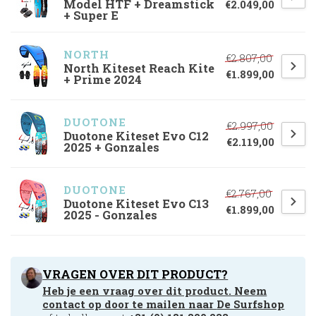
Model HTF + Dreamstick
€2.049,00
+ Super E
NORTH 
€2.807,00
North Kiteset Reach Kite
€1.899,00
+ Prime 2024
DUOTONE
€2.997,00
Duotone Kiteset Evo C12
€2.119,00
2025 + Gonzales
DUOTONE
€2.767,00
Duotone Kiteset Evo C13
€1.899,00
2025 - Gonzales
VRAGEN OVER DIT PRODUCT?
Heb je een vraag over dit product. Neem
contact op door te mailen naar
De Surfshop