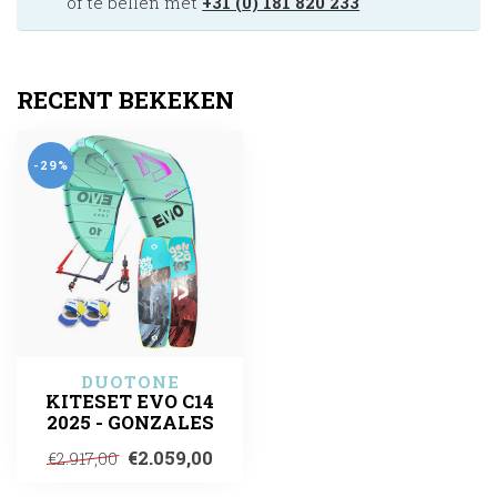
of te bellen met
+31 (0) 181 820 233
RECENT BEKEKEN
-29%
DUOTONE
KITESET EVO C14
2025 - GONZALES
€2.059,00
€2.917,00