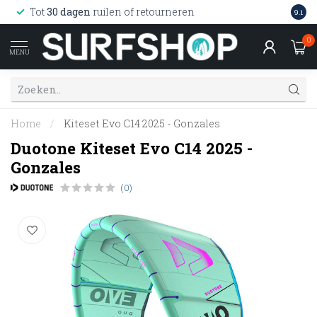
Wink
Tot
30 dagen
ruilen of retourneren
9.1
web
0
MENU
Home
/
Kiteset Evo C14 2025 - Gonzales
Duotone Kiteset Evo C14 2025 -
Gonzales
(0)