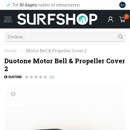
Wink
Tot
30 dagen
ruilen of retourneren
9.1
web
0
MENU
Home
/
Motor Bell & Propeller Cover 2
Duotone Motor Bell & Propeller Cover
2
(0)