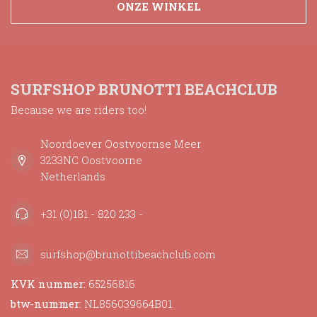
ONZE WINKEL
SURFSHOP BRUNOTTI BEACHCLUB
Because we are riders too!
Noordoever Oostvoornse Meer
3233NC Oostvoorne
Netherlands
+31 (0)181 - 820 233 -
surfshop@brunottibeachclub.com
KVK nummer:
65256816
btw-nummer:
NL856039664B01