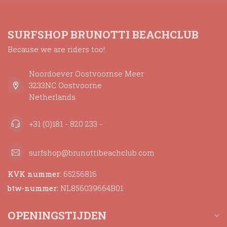
SURFSHOP BRUNOTTI BEACHCLUB
Because we are riders too!
Noordoever Oostvoornse Meer
3233NC Oostvoorne
Netherlands
+31 (0)181 - 820 233 -
surfshop@brunottibeachclub.com
KVK nummer:
65256816
btw-nummer:
NL856039664B01
OPENINGSTIJDEN