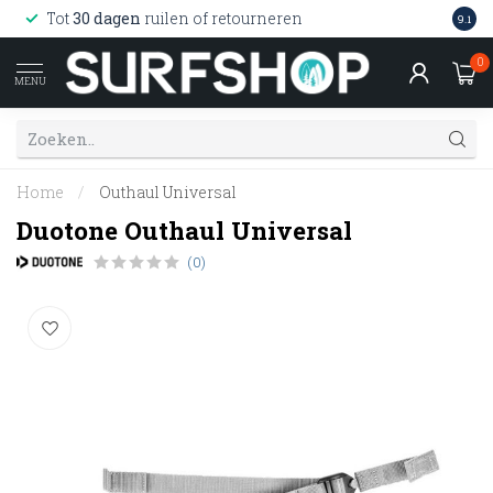
Wink
Tot
30 dagen
ruilen of retourneren
9.1
web
0
MENU
Home
/
Outhaul Universal
Duotone Outhaul Universal
(0)