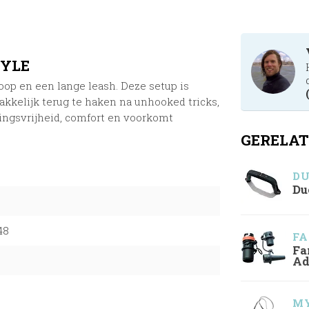
TYLE
oop en een lange leash. Deze setup is
akkelijk terug te haken na unhooked tricks,
ngsvrijheid, comfort en voorkomt
GERELAT
D
Du
48
FA
Fa
Ad
MY