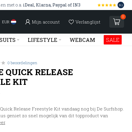
len met o.a.
iDeal, Klarna, Paypal of IN3
9.1
0
Mijn account
Verlanglijst
EUR
SUITS
LIFESTYLE
WEBCAM
SALE
0 beoordelingen
 QUICK RELEASE
LE KIT
w
Quick Release Freestyle Kit vandaag nog bij De Surfshop.
us geniet zo snel mogelijk van dit topproduct van
eer
.