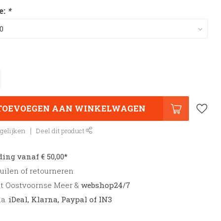
e:
*
TOEVOEGEN AAN WINKELWAGEN
gelijken
Deel dit product
ding vanaf € 50,00*
uilen of retourneren
et Oostvoornse Meer &
webshop24/7
.a.
iDeal, Klarna, Paypal of IN3