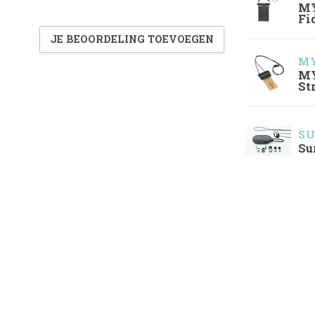
MY
Fi
JE BEOORDELING TOEVOEGEN
MY
MY
St
SU
Su