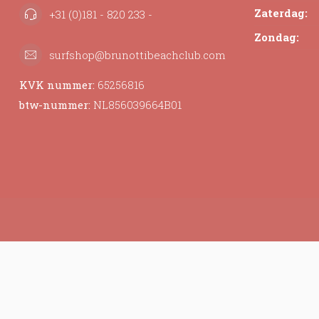
Zaterdag:
+31 (0)181 - 820 233 -
Zondag:
surfshop@brunottibeachclub.com
KVK nummer:
65256816
btw-nummer:
NL856039664B01