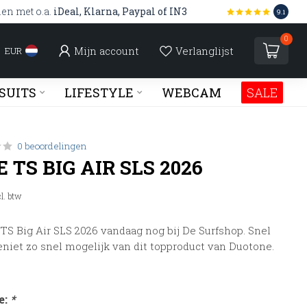
len met o.a.
iDeal, Klarna, Paypal of IN3
9.1
0
Mijn account
Verlanglijst
EUR
SUITS
LIFESTYLE
WEBCAM
SALE
0 beoordelingen
TS BIG AIR SLS 2026
cl. btw
S Big Air SLS 2026 vandaag nog bij De Surfshop. Snel
niet zo snel mogelijk van dit topproduct van Duotone.
e:
*