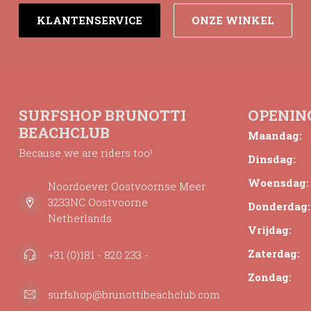
KLANTENSERVICE
ONZE WINKEL
SURFSHOP BRUNOTTI
OPENIN
BEACHCLUB
Maandag:
Because we are riders too!
Dinsdag:
Woensdag:
Noordoever Oostvoornse Meer
3233NC Oostvoorne
Donderdag:
Netherlands
Vrijdag:
Zaterdag:
+31 (0)181 - 820 233 -
Zondag:
surfshop@brunottibeachclub.com