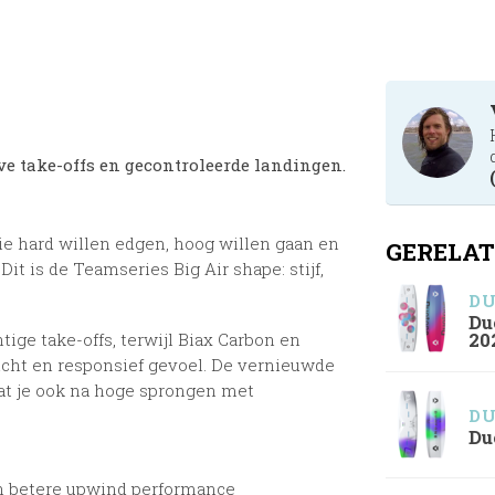
ve take-offs en gecontroleerde landingen.
ie hard willen edgen, hoog willen gaan en
GERELAT
it is de Teamseries Big Air shape: stijf,
D
Du
ige take-offs, terwijl Biax Carbon en
20
cht en responsief gevoel. De vernieuwde
dat je ook na hoge sprongen met
D
Du
en betere upwind performance