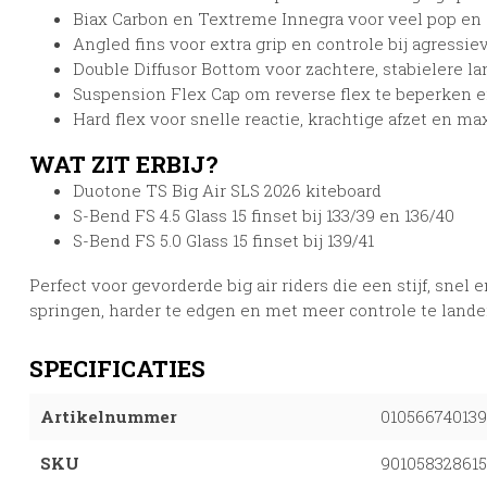
Biax Carbon en Textreme Innegra voor veel pop en 
Angled fins voor extra grip en controle bij agressie
Double Diffusor Bottom voor zachtere, stabielere l
Suspension Flex Cap om reverse flex te beperken e
Hard flex voor snelle reactie, krachtige afzet en m
WAT ZIT ERBIJ?
Duotone TS Big Air SLS 2026 kiteboard
S-Bend FS 4.5 Glass 15 finset bij 133/39 en 136/40
S-Bend FS 5.0 Glass 15 finset bij 139/41
Perfect voor gevorderde big air riders die een stijf, sne
springen, harder te edgen en met meer controle te lande
SPECIFICATIES
Artikelnummer
010566740139
SKU
90105832861