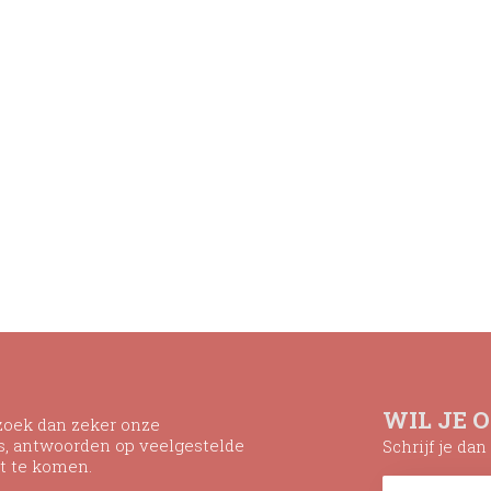
WIL JE 
ezoek dan zeker onze
ns, antwoorden op veelgestelde
Schrijf je da
t te komen.