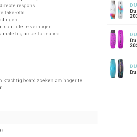
D
directe respons
Du
ve take-offs
20
andingen
n controle te verhogen
aximale big air performance
D
Du
20
D
Du
l en krachtig board zoeken om hoger te
n.
50