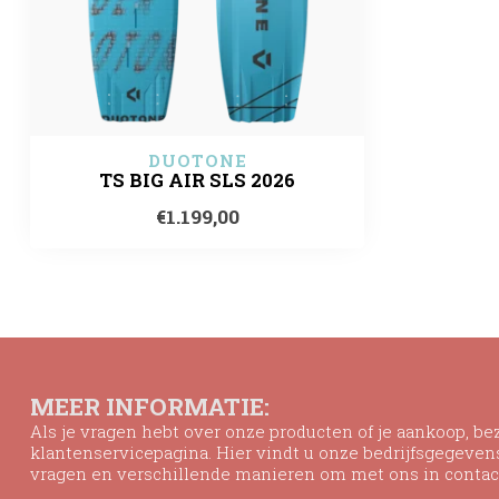
DUOTONE
TS BIG AIR SLS 2026
€1.199,00
MEER INFORMATIE:
Als je vragen hebt over onze producten of je aankoop, b
klantenservicepagina. Hier vindt u onze bedrijfsgegeve
vragen en verschillende manieren om met ons in contac