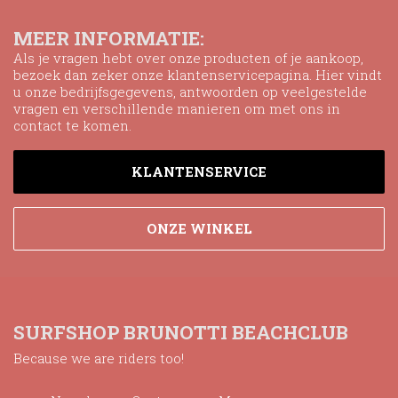
MEER INFORMATIE:
Als je vragen hebt over onze producten of je aankoop,
bezoek dan zeker onze klantenservicepagina. Hier vindt
u onze bedrijfsgegevens, antwoorden op veelgestelde
vragen en verschillende manieren om met ons in
contact te komen.
KLANTENSERVICE
ONZE WINKEL
SURFSHOP BRUNOTTI BEACHCLUB
Because we are riders too!