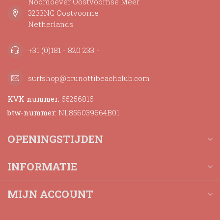
Noordoever Oostvoornse Meer
3233NC Oostvoorne
Netherlands
+31 (0)181 - 820 233 -
surfshop@brunottibeachclub.com
KVK nummer:
65256816
btw-nummer:
NL856039664B01
OPENINGSTIJDEN
INFORMATIE
MIJN ACCOUNT