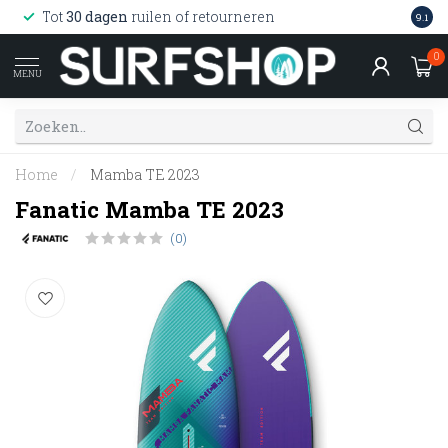
Wink
Tot
30 dagen
ruilen of retourneren
9.1
web
0
MENU
Home
/
Mamba TE 2023
Fanatic Mamba TE 2023
(0)