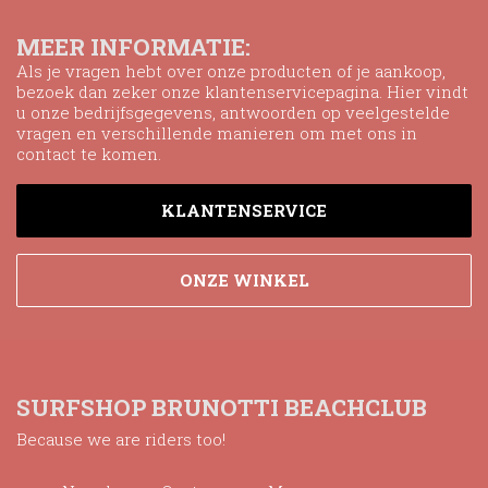
MEER INFORMATIE:
Als je vragen hebt over onze producten of je aankoop,
bezoek dan zeker onze klantenservicepagina. Hier vindt
u onze bedrijfsgegevens, antwoorden op veelgestelde
vragen en verschillende manieren om met ons in
contact te komen.
KLANTENSERVICE
ONZE WINKEL
SURFSHOP BRUNOTTI BEACHCLUB
Because we are riders too!