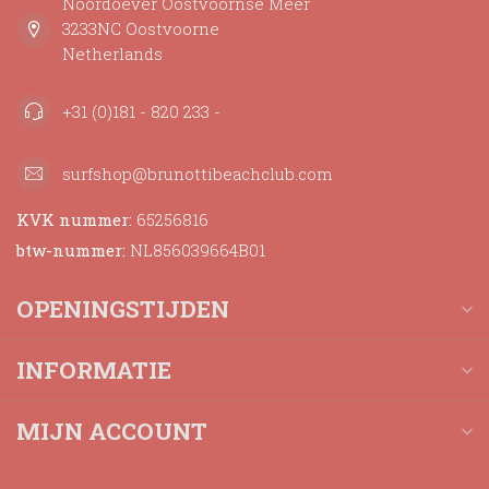
Noordoever Oostvoornse Meer
3233NC Oostvoorne
Netherlands
+31 (0)181 - 820 233 -
surfshop@brunottibeachclub.com
KVK nummer:
65256816
btw-nummer:
NL856039664B01
OPENINGSTIJDEN
INFORMATIE
MIJN ACCOUNT