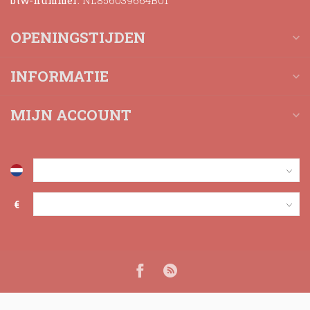
btw-nummer:
NL856039664B01
OPENINGSTIJDEN
INFORMATIE
MIJN ACCOUNT
€