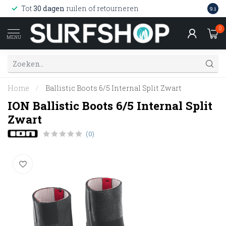
Wink
Tot
30 dagen
ruilen of retourneren
9.1
web
0
MENU
Home
/
Ballistic Boots 6/5 Internal Split Zwart
ION Ballistic Boots 6/5 Internal Split
Zwart
(0)