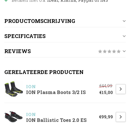
Betalen met o.a.
iDeal, Klarna, Paypal of IN3
PRODUCTOMSCHRIJVING
SPECIFICATIES
REVIEWS
GERELATEERDE PRODUCTEN
€44,99
ION
ION Plasma Boots 3/2 IS
€15,00
ION
€99,99
ION Ballistic Toes 2.0 ES