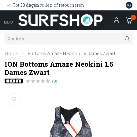
Wink
Tot
30 dagen
ruilen of retourneren
9.1
web
0
MENU
Home
/
Bottoms Amaze Neokini 1.5 Dames Zwart
ION Bottoms Amaze Neokini 1.5
Dames Zwart
(0)