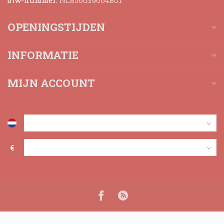
btw-nummer:
NL856039664B01
OPENINGSTIJDEN
INFORMATIE
MIJN ACCOUNT
€