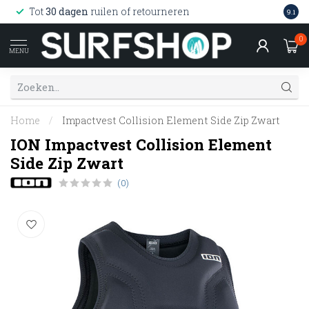
Wink
Tot
30 dagen
ruilen of retourneren
9.1
web
0
MENU
Home
/
Impactvest Collision Element Side Zip Zwart
ION Impactvest Collision Element
Side Zip Zwart
(0)