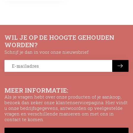
WIL JE OP DE HOOGTE GEHOUDEN
WORDEN?
Schrijf je dan in voor onze nieuwsbrief
MEER INFORMATIE:
Als je vragen hebt over onze producten of je aankoop,
bezoek dan zeker onze klantenservicepagina. Hier vindt
u onze bedrijfsgegevens, antwoorden op veelgestelde
vragen en verschillende manieren om met ons in
contact te komen.