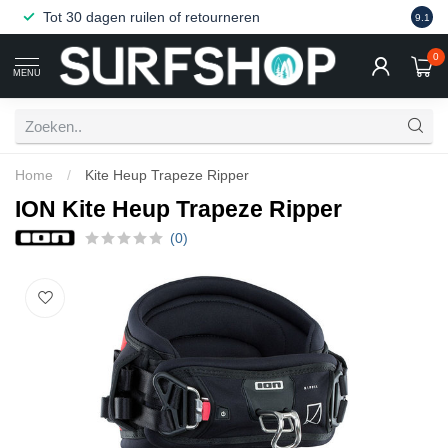
Tot
30 dagen
ruilen of retourneren
Wink
9.1
0
MENU
Home
/
Kite Heup Trapeze Ripper
ION Kite Heup Trapeze Ripper
(0)