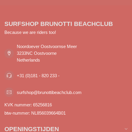
SURFSHOP BRUNOTTI BEACHCLUB
Because we are riders too!
Noordoever Oostvoornse Meer
3233NC Oostvoorne
Netherlands
+31 (0)181 - 820 233 -
surfshop@brunottibeachclub.com
KVK nummer:
65256816
btw-nummer:
NL856039664B01
OPENINGSTIJDEN