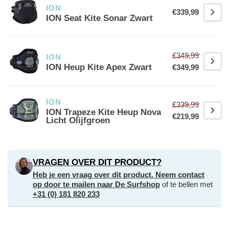
ION
€339,99
ION Seat Kite Sonar Zwart
€349,99
ION
ION Heup Kite Apex Zwart
€349,99
ION
€339,99
ION Trapeze Kite Heup Nova
€219,99
Licht Olijfgroen
VRAGEN OVER DIT PRODUCT?
Heb je een vraag over dit product. Neem contact
op door te mailen naar
De Surfshop
of te bellen met
+31 (0) 181 820 233