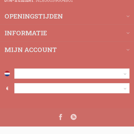
btw-nummer:
NL856039664B01
OPENINGSTIJDEN
INFORMATIE
MIJN ACCOUNT
€