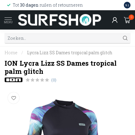
Wink
Tot
30 dagen
ruilen of retourneren
9.1
web
0
MENU
Home
/
Lycra Lizz SS Dames tropical palm glitch
ION Lycra Lizz SS Dames tropical
palm glitch
(0)