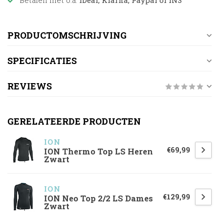
Betalen met o.a.
iDeal, Klarna, Paypal of IN3
PRODUCTOMSCHRIJVING
SPECIFICATIES
REVIEWS
GERELATEERDE PRODUCTEN
ION
€69,99
ION Thermo Top LS Heren
Zwart
ION
€129,99
ION Neo Top 2/2 LS Dames
Zwart