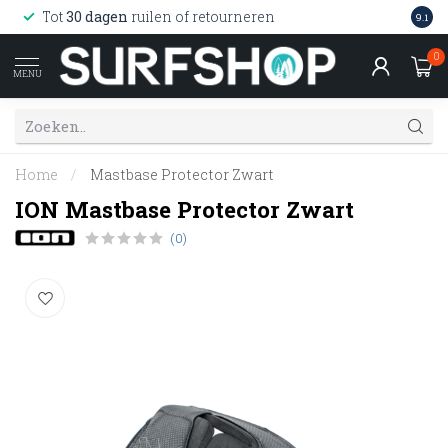
Wink
Tot
30 dagen
ruilen of retourneren
9.1
web
0
MENU
Home
/
Mastbase Protector Zwart
ION Mastbase Protector Zwart
(0)