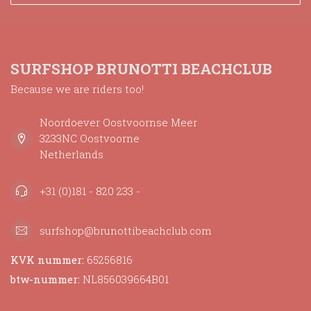
SURFSHOP BRUNOTTI BEACHCLUB
Because we are riders too!
Noordoever Oostvoornse Meer
3233NC Oostvoorne
Netherlands
+31 (0)181 - 820 233 -
surfshop@brunottibeachclub.com
KVK nummer:
65256816
btw-nummer:
NL856039664B01