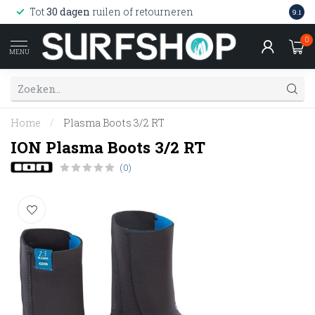
Wink
Tot
30 dagen
ruilen of retourneren
9.1
web
0
MENU
Home
/
Plasma Boots 3/2 RT
ION Plasma Boots 3/2 RT
(0)