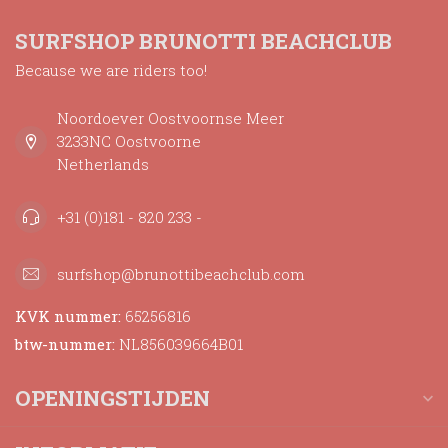
SURFSHOP BRUNOTTI BEACHCLUB
Because we are riders too!
Noordoever Oostvoornse Meer
3233NC Oostvoorne
Netherlands
+31 (0)181 - 820 233 -
surfshop@brunottibeachclub.com
KVK nummer:
65256816
btw-nummer:
NL856039664B01
OPENINGSTIJDEN