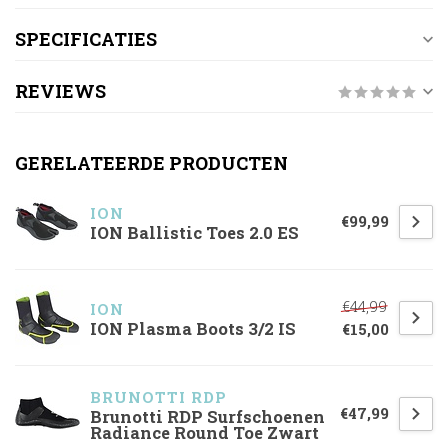
SPECIFICATIES
REVIEWS
GERELATEERDE PRODUCTEN
ION
€99,99
ION Ballistic Toes 2.0 ES
€44,99
ION
ION Plasma Boots 3/2 IS
€15,00
BRUNOTTI RDP
€47,99
Brunotti RDP Surfschoenen
Radiance Round Toe Zwart