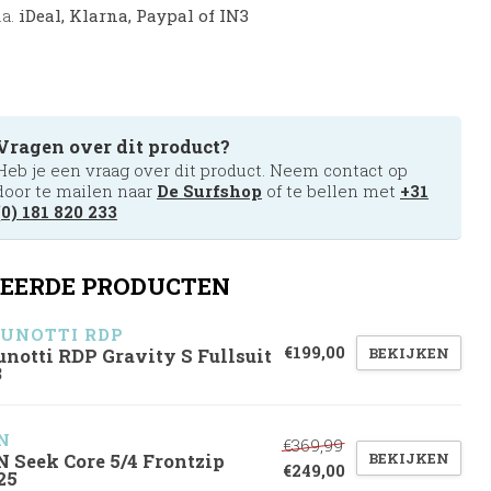
.a.
iDeal, Klarna, Paypal of IN3
Vragen over dit product?
Heb je een vraag over dit product. Neem contact op
door te mailen naar
De Surfshop
of te bellen met
+31
(0) 181 820 233
EERDE PRODUCTEN
UNOTTI RDP
€199,00
BEKIJKEN
unotti RDP Gravity S Fullsuit
3
N
€369,99
BEKIJKEN
N Seek Core 5/4 Frontzip
€249,00
25