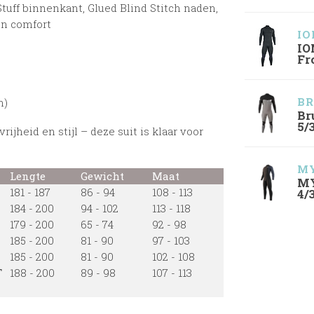
Stuff binnenkant, Glued Blind Stitch naden,
en comfort
IO
IO
Fr
BR
n)
Br
5/
jheid en stijl – deze suit is klaar voor
MY
Lengte
Gewicht
Maat
MY
181 - 187
86 - 94
108 - 113
4/
184 - 200
94 - 102
113 - 118
179 - 200
65 - 74
92 - 98
185 - 200
81 - 90
97 - 103
185 - 200
81 - 90
102 - 108
T
188 - 200
89 - 98
107 - 113