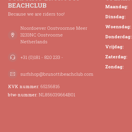
BEACHCLUB
Maandag:
Because we are riders too!
Dinsdag:
Woensdag:
Noordoever Oostvoornse Meer
3233NC Oostvoorne
Donderdag:
Netherlands
Vrijdag:
Zaterdag:
+31 (0)181 - 820 233 -
Zondag:
surfshop@brunottibeachclub.com
KVK nummer:
65256816
btw-nummer:
NL856039664B01