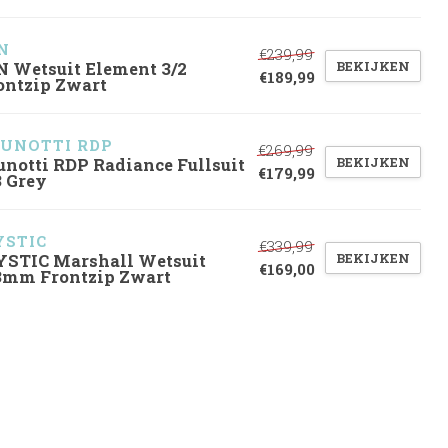
N
€239,99
BEKIJKEN
N Wetsuit Element 3/2
€189,99
ontzip Zwart
UNOTTI RDP
€269,99
BEKIJKEN
unotti RDP Radiance Fullsuit
€179,99
3 Grey
STIC
€339,99
BEKIJKEN
STIC Marshall Wetsuit
€169,00
3mm Frontzip Zwart