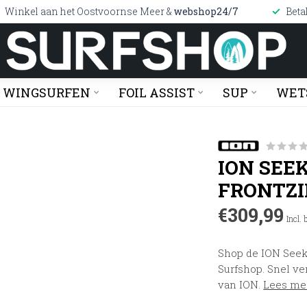
Winkel aan het Oostvoornse Meer &
webshop24/7
Beta
WINGSURFEN
FOIL ASSIST
SUP
WET
ION SEE
FRONTZI
€309,99
Incl.
Shop de ION Seek
Surfshop. Snel ve
van ION.
Lees me