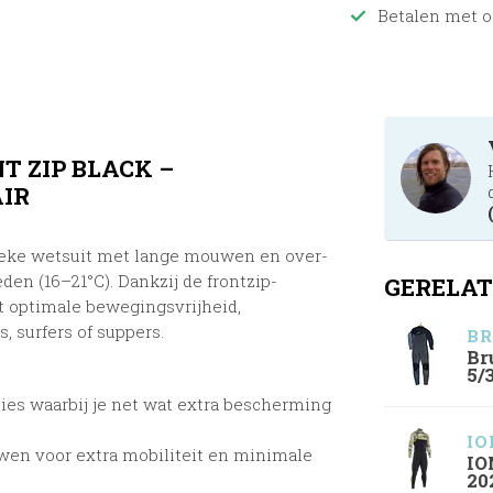
Betalen met o
T ZIP BLACK –
IR
nieke wetsuit met lange mouwen en over-
den (16–21°C). Dankzij de frontzip-
GERELAT
t optimale bewegingsvrijheid,
 surfers of suppers.
BR
Br
5/
ies waarbij je net wat extra bescherming
IO
n voor extra mobiliteit en minimale
IO
20