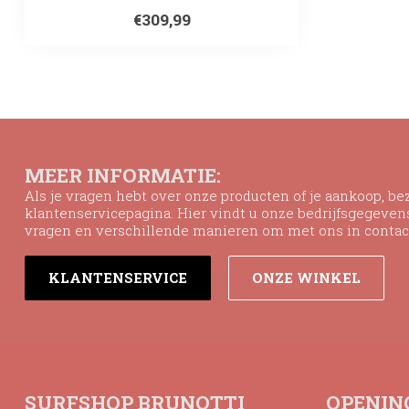
€309,99
MEER INFORMATIE:
Als je vragen hebt over onze producten of je aankoop, b
klantenservicepagina. Hier vindt u onze bedrijfsgegeve
vragen en verschillende manieren om met ons in contac
KLANTENSERVICE
ONZE WINKEL
SURFSHOP BRUNOTTI
OPENIN