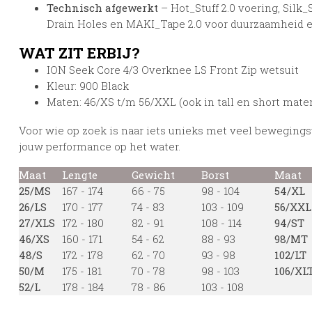
Technisch afgewerkt
– Hot_Stuff 2.0 voering, Silk_
Drain Holes en MAKI_Tape 2.0 voor duurzaamheid 
WAT ZIT ERBIJ?
ION Seek Core 4/3 Overknee LS Front Zip wetsuit
Kleur: 900 Black
Maten: 46/XS t/m 56/XXL (ook in tall en short mate
Voor wie op zoek is naar iets unieks met veel bewegingsvri
jouw performance op het water.
Maat
Lengte
Gewicht
Borst
Maat
25/MS
167 - 174
66 - 75
98 - 104
54/XL
26/LS
170 - 177
74 - 83
103 - 109
56/XXL
27/XLS
172 - 180
82 - 91
108 - 114
94/ST
46/XS
160 - 171
54 - 62
88 - 93
98/MT
48/S
172 - 178
62 - 70
93 - 98
102/LT
50/M
175 - 181
70 - 78
98 - 103
106/XL
52/L
178 - 184
78 - 86
103 - 108