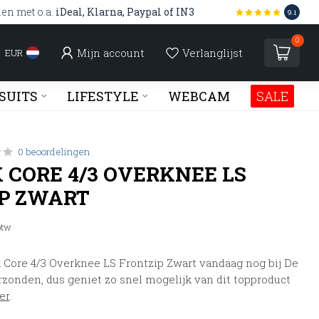
len met o.a.
iDeal, Klarna, Paypal of IN3
9.1
0
Mijn account
Verlanglijst
EUR
SUITS
LIFESTYLE
WEBCAM
SALE
0 beoordelingen
K CORE 4/3 OVERKNEE LS
P ZWART
 btw
 Core 4/3 Overknee LS Frontzip Zwart vandaag nog bij De
rzonden, dus geniet zo snel mogelijk van dit topproduct
er
.