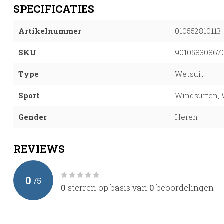
SPECIFICATIES
Artikelnummer
010552810113
SKU
90105830867
Type
Wetsuit
Sport
Windsurfen, 
Gender
Heren
REVIEWS
0
/
5
0
sterren op basis van
0
beoordelingen