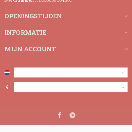
btw-nummer:
NL856039664B01
OPENINGSTIJDEN
INFORMATIE
MIJN ACCOUNT
€