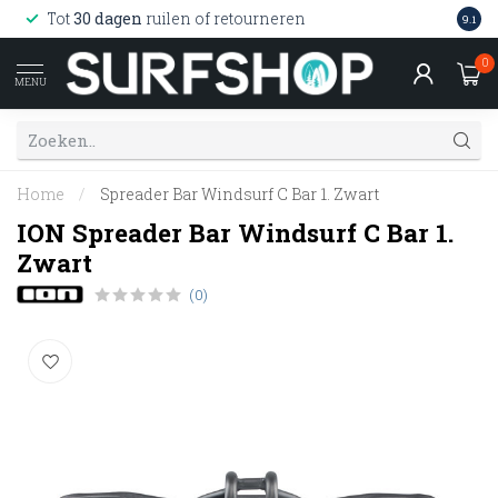
Wink
Tot
30 dagen
ruilen of retourneren
9.1
web
0
MENU
Home
/
Spreader Bar Windsurf C Bar 1. Zwart
ION Spreader Bar Windsurf C Bar 1.
Zwart
(0)