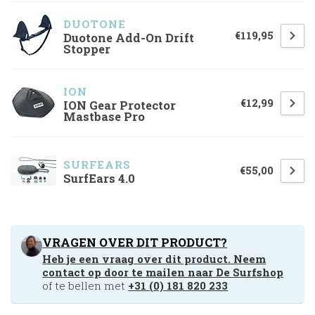
DUOTONE
€119,95
Duotone Add-On Drift
Stopper
ION
€12,99
ION Gear Protector
Mastbase Pro
SURFEARS
€55,00
SurfEars 4.0
VRAGEN OVER DIT PRODUCT?
Heb je een vraag over dit product. Neem
contact op door te mailen naar
De Surfshop
of te bellen met
+31 (0) 181 820 233