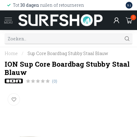
Wink
Tot
30 dagen
ruilen of retourneren
9.1
web
0
MENU
Home
/
Sup Core Boardbag Stubby Staal Blauw
ION Sup Core Boardbag Stubby Staal
Blauw
(0)