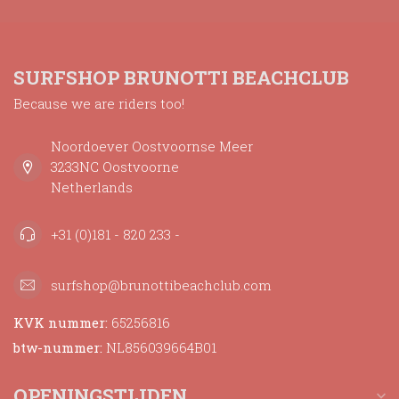
SURFSHOP BRUNOTTI BEACHCLUB
Because we are riders too!
Noordoever Oostvoornse Meer
3233NC Oostvoorne
Netherlands
+31 (0)181 - 820 233 -
surfshop@brunottibeachclub.com
KVK nummer:
65256816
btw-nummer:
NL856039664B01
OPENINGSTIJDEN