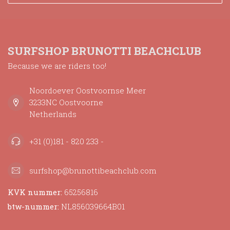
SURFSHOP BRUNOTTI BEACHCLUB
Because we are riders too!
Noordoever Oostvoornse Meer
3233NC Oostvoorne
Netherlands
+31 (0)181 - 820 233 -
surfshop@brunottibeachclub.com
KVK nummer:
65256816
btw-nummer:
NL856039664B01