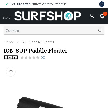
Wink
Tot
30 dagen
ruilen of retourneren
9.1
web
0
MENU
Home
/
SUP Paddle Floater
ION SUP Paddle Floater
(0)