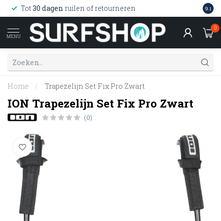
Wink
Tot
30 dagen
ruilen of retourneren
9.1
web
0
MENU
Home
/
Trapezelijn Set Fix Pro Zwart
ION Trapezelijn Set Fix Pro Zwart
(0)