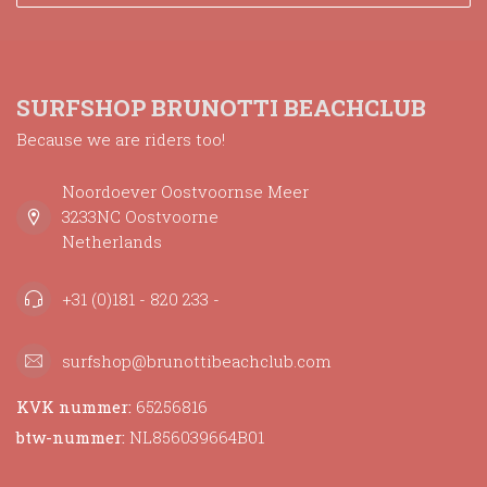
SURFSHOP BRUNOTTI BEACHCLUB
Because we are riders too!
Noordoever Oostvoornse Meer
3233NC Oostvoorne
Netherlands
+31 (0)181 - 820 233 -
surfshop@brunottibeachclub.com
KVK nummer:
65256816
btw-nummer:
NL856039664B01