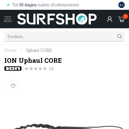
Wink
Tot
30 dagen
ruilen of retourneren
9.1
web
0
MENU
Home
/
Uphaul CORE
ION Uphaul CORE
(0)