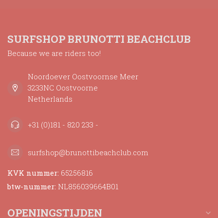
SURFSHOP BRUNOTTI BEACHCLUB
Because we are riders too!
Noordoever Oostvoornse Meer
3233NC Oostvoorne
Netherlands
+31 (0)181 - 820 233 -
surfshop@brunottibeachclub.com
KVK nummer:
65256816
btw-nummer:
NL856039664B01
OPENINGSTIJDEN