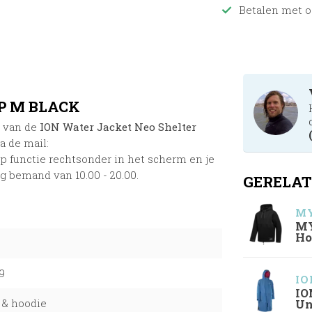
Betalen met o
P M BLACK
n van de
ION Water Jacket Neo Shelter
a de mail:
p functie rechtsonder in het scherm en je
ag bemand van 10.00 - 20.00.
GERELAT
MY
MY
Ho
9
IO
IO
 & hoodie
Un