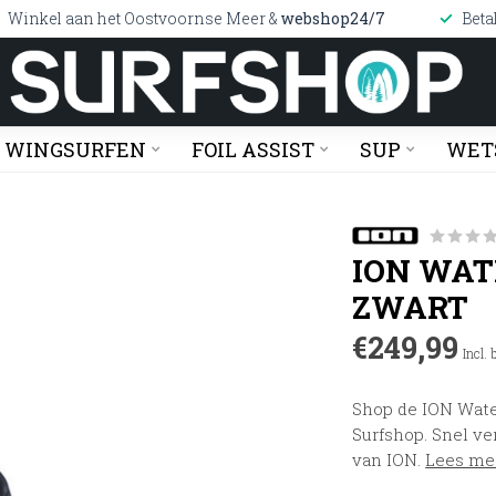
Winkel aan het Oostvoornse Meer &
webshop24/7
Beta
WINGSURFEN
FOIL ASSIST
SUP
WET
ION WAT
ZWART
€249,99
Incl.
Shop de ION Wate
Surfshop. Snel ve
van ION.
Lees me