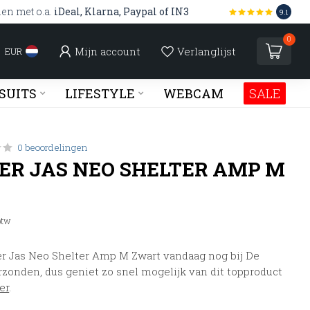
len met o.a.
iDeal, Klarna, Paypal of IN3
9.1
0
Mijn account
Verlanglijst
EUR
SUITS
LIFESTYLE
WEBCAM
SALE
0 beoordelingen
ER JAS NEO SHELTER AMP M
 btw
r Jas Neo Shelter Amp M Zwart vandaag nog bij De
rzonden, dus geniet zo snel mogelijk van dit topproduct
er
.