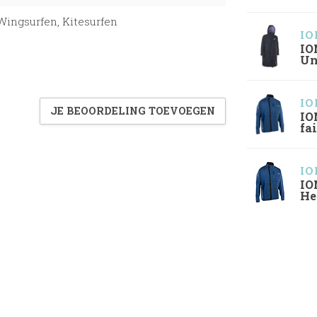
Wingsurfen, Kitesurfen
IO
IO
Un
IO
JE BEOORDELING TOEVOEGEN
IO
fa
IO
IO
He