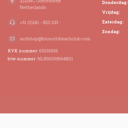
3233NC Oostvoorne
Donderdag:
Netherlands
Vrijdag:
Zaterdag:
+31 (0)181 - 820 233 -
Zondag:
surfshop@brunottibeachclub.com
KVK nummer:
65256816
btw-nummer:
NL856039664B01