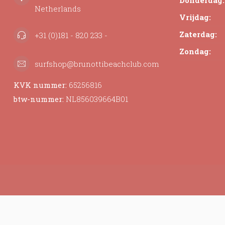
Donderdag:
Netherlands
Vrijdag:
Zaterdag:
+31 (0)181 - 820 233 -
Zondag:
surfshop@brunottibeachclub.com
KVK nummer:
65256816
btw-nummer:
NL856039664B01