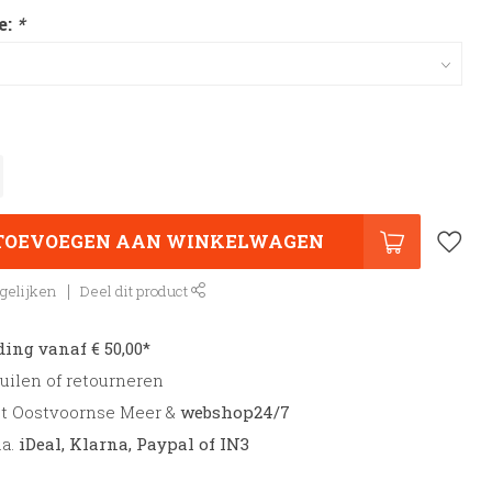
e:
*
TOEVOEGEN AAN WINKELWAGEN
gelijken
Deel dit product
ding vanaf € 50,00*
uilen of retourneren
et Oostvoornse Meer &
webshop24/7
.a.
iDeal, Klarna, Paypal of IN3