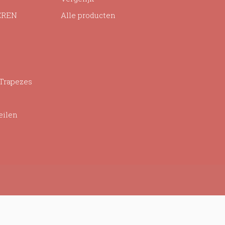
EREN
Alle producten
 Trapezes
eilen