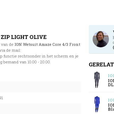
ZIP LIGHT OLIVE
n van de
ION Wetsuit Amaze Core 4/3 Front
via de mail:
p functie rechtsonder in het scherm en je
ag bemand van 10.00 - 20.00.
GERELAT
IO
IO
DL
9
91
IO
IO
Bl