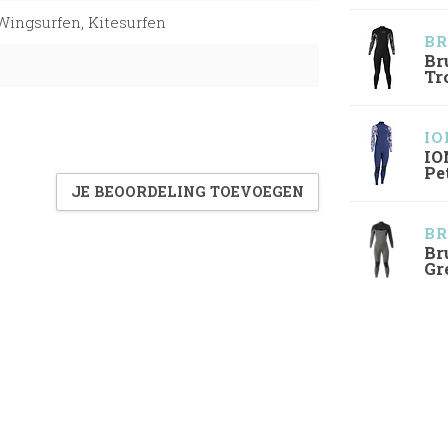
Wingsurfen, Kitesurfen
BR
Br
Tr
IO
IO
Pe
JE BEOORDELING TOEVOEGEN
BR
Br
Gr