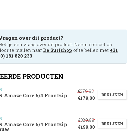
Vragen over dit product?
Heb je een vraag over dit product. Neem contact op
door te mailen naar
De Surfshop
of te bellen met
+31
(0) 181 820 233
EERDE PRODUCTEN
N
€279,95
BEKIJKEN
N Amaze Core 5/4 Frontzip
€179,00
N
€329,99
BEKIJKEN
N Amaze Core 5/4 Frontzip
€199,00
auw