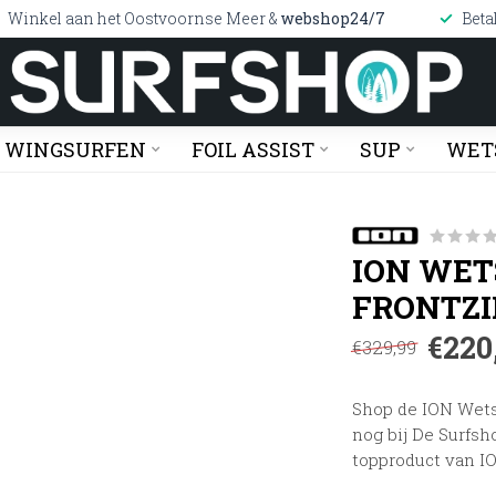
Winkel aan het Oostvoornse Meer &
webshop24/7
Beta
WINGSURFEN
FOIL ASSIST
SUP
WET
ION WET
FRONTZI
€220
€329,99
Shop de ION Wets
nog bij De Surfsh
topproduct van I