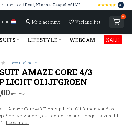
len met o.a.
iDeal, Klarna, Paypal of IN3
9.1
0
Mijn account
Verlanglijst
EUR
SUITS
LIFESTYLE
WEBCAM
SALE
0 beoordelingen
SUIT AMAZE CORE 4/3
P LICHT OLIJFGROEN
,00
Incl. btw
uit Amaze Core 4/3 Frontzip Licht Olijfgroen vandaag
op. Snel verzonden, dus geniet zo snel mogelijk van dit
ON.
Lees meer
.