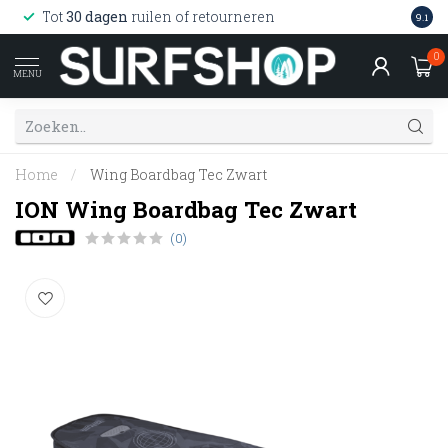
Wink
Tot
30 dagen
ruilen of retourneren
9.1
web
0
MENU
Home
/
Wing Boardbag Tec Zwart
ION Wing Boardbag Tec Zwart
(0)