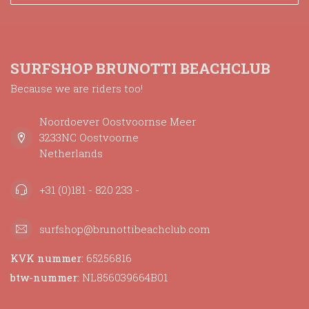
SURFSHOP BRUNOTTI BEACHCLUB
Because we are riders too!
Noordoever Oostvoornse Meer
3233NC Oostvoorne
Netherlands
+31 (0)181 - 820 233 -
surfshop@brunottibeachclub.com
KVK nummer:
65256816
btw-nummer:
NL856039664B01