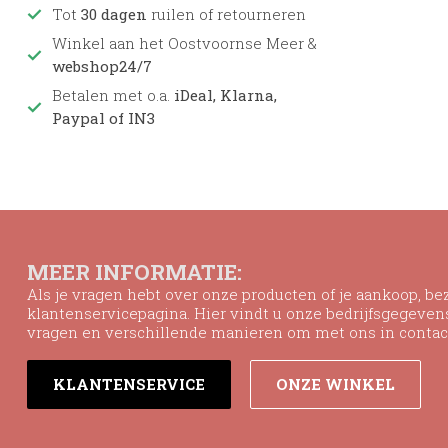
Tot
30 dagen
ruilen of retourneren
Winkel aan het Oostvoornse Meer &
webshop24/7
Betalen met o.a.
iDeal, Klarna,
Paypal of IN3
MEER INFORMATIE:
Als je vragen hebt over onze producten of je aankoop, b
klantenservicepagina. Hier vindt u onze bedrijfsgegeve
vragen en verschillende manieren om met ons in contac
KLANTENSERVICE
ONZE WINKEL