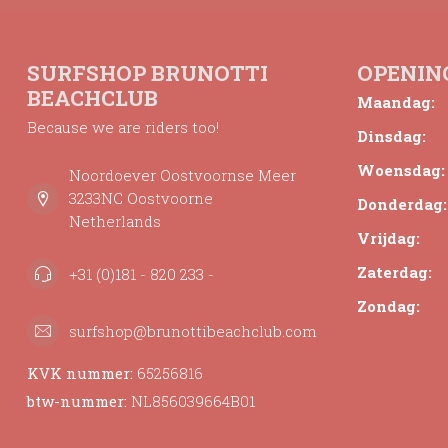
SURFSHOP BRUNOTTI
OPENIN
BEACHCLUB
Maandag:
Because we are riders too!
Dinsdag:
Woensdag:
Noordoever Oostvoornse Meer
3233NC Oostvoorne
Donderdag:
Netherlands
Vrijdag:
Zaterdag:
+31 (0)181 - 820 233 -
Zondag:
surfshop@brunottibeachclub.com
KVK nummer:
65256816
btw-nummer:
NL856039664B01