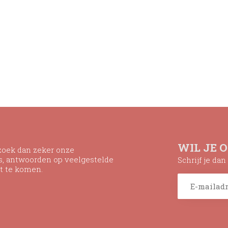
WIL JE 
ezoek dan zeker onze
ns, antwoorden op veelgestelde
Schrijf je da
t te komen.