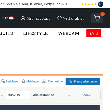
len met o.a.
iDeal, Klarna, Paypal of IN3
9.1
0
Mijn account
Verlanglijst
EUR
SUITS
LIFESTYLE
WEBCAM
SALE