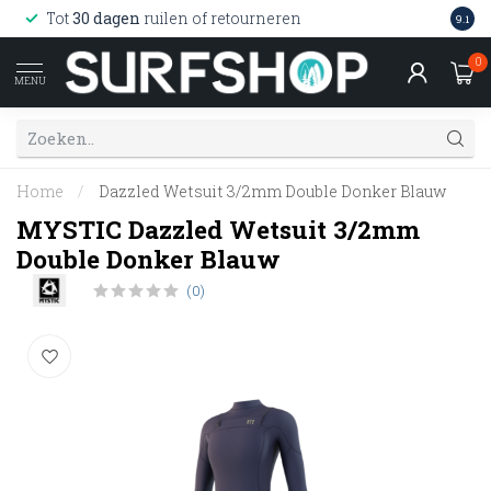
Wink
Tot
30 dagen
ruilen of retourneren
9.1
web
0
MENU
Home
/
Dazzled Wetsuit 3/2mm Double Donker Blauw
MYSTIC Dazzled Wetsuit 3/2mm
Double Donker Blauw
(0)