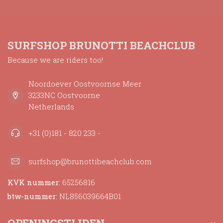
SURFSHOP BRUNOTTI BEACHCLUB
Because we are riders too!
Noordoever Oostvoornse Meer
3233NC Oostvoorne
Netherlands
+31 (0)181 - 820 233 -
surfshop@brunottibeachclub.com
KVK nummer:
65256816
btw-nummer:
NL856039664B01