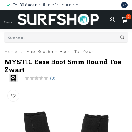
Wink
Tot
30 dagen
ruilen of retourneren
9.1
web
0
MENU
Home
/
Ease Boot 5mm Round Toe Zwart
MYSTIC Ease Boot 5mm Round Toe
Zwart
(0)