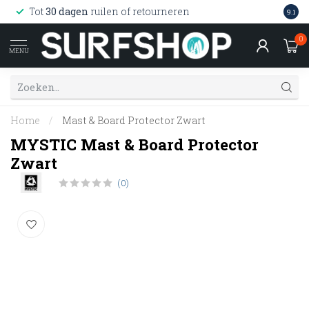
Wink
Tot
30 dagen
ruilen of retourneren
9.1
web
0
MENU
Home
/
Mast & Board Protector Zwart
MYSTIC Mast & Board Protector
Zwart
(0)