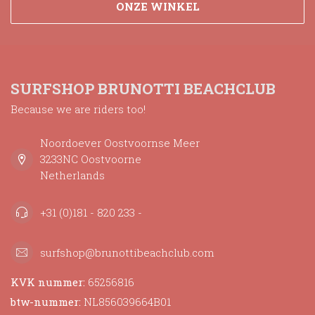
ONZE WINKEL
SURFSHOP BRUNOTTI BEACHCLUB
Because we are riders too!
Noordoever Oostvoornse Meer
3233NC Oostvoorne
Netherlands
+31 (0)181 - 820 233 -
surfshop@brunottibeachclub.com
KVK nummer:
65256816
btw-nummer:
NL856039664B01