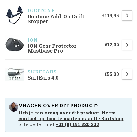
DUOTONE
€119,95
Duotone Add-On Drift
Stopper
ION
€12,99
ION Gear Protector
Mastbase Pro
SURFEARS
€55,00
SurfEars 4.0
VRAGEN OVER DIT PRODUCT?
Heb je een vraag over dit product. Neem
contact op door te mailen naar
De Surfshop
of te bellen met
+31 (0) 181 820 233