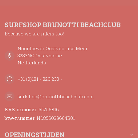
SURFSHOP BRUNOTTI BEACHCLUB
Because we are riders too!
Noordoever Oostvoornse Meer
3233NC Oostvoorne
Netherlands
+31 (0)181 - 820 233 -
surfshop@brunottibeachclub.com
KVK nummer:
65256816
btw-nummer:
NL856039664B01
OPENINGSTIJDEN