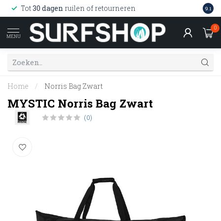
Wink
Tot
30 dagen
ruilen of retourneren
9.1
web
0
MENU
Home
/
Norris Bag Zwart
MYSTIC Norris Bag Zwart
(0)