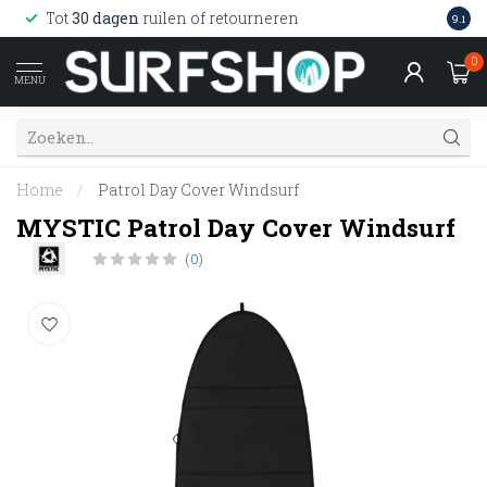
Wink
Tot
30 dagen
ruilen of retourneren
9.1
web
0
MENU
Home
/
Patrol Day Cover Windsurf
MYSTIC Patrol Day Cover Windsurf
(0)