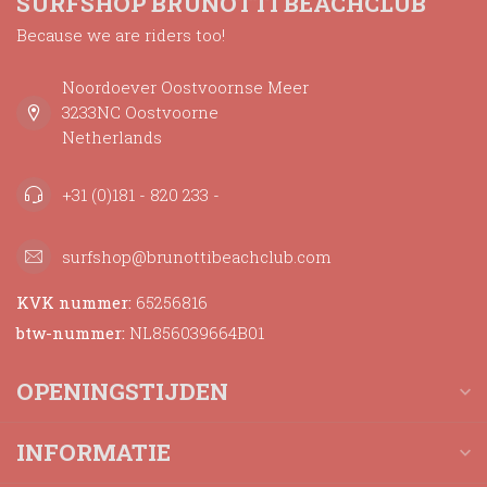
SURFSHOP BRUNOTTI BEACHCLUB
Because we are riders too!
Noordoever Oostvoornse Meer
3233NC Oostvoorne
Netherlands
+31 (0)181 - 820 233 -
surfshop@brunottibeachclub.com
KVK nummer:
65256816
btw-nummer:
NL856039664B01
OPENINGSTIJDEN
INFORMATIE