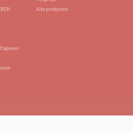
EREN
Alle producten
 Trapezes
eilen