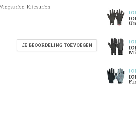
Wingsurfen, Kitesurfen
IO
IO
Un
IO
JE BEOORDELING TOEVOEGEN
IO
Mi
IO
IO
Fi