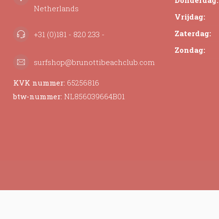
Donderdag:
Netherlands
Vrijdag:
Zaterdag:
+31 (0)181 - 820 233 -
Zondag:
surfshop@brunottibeachclub.com
KVK nummer:
65256816
btw-nummer:
NL856039664B01