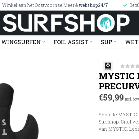
Winkel aan het Oostvoornse Meer &
webshop24/7
Beta
WINGSURFEN
FOIL ASSIST
SUP
WET
MYSTIC
PRECUR
€59,99
Incl. bt
Shop de MYSTIC 
Surfshop. Snel ve
van MYSTIC.
Lee