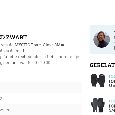
ED ZWART
n van de
MYSTIC Roam Glove 3Mm
d via de mail:
p functie rechtsonder in het scherm en je
ag bemand van 10.00 - 20.00.
GERELAT
IO
IO
Un
03
IO
IO
oenen
5/