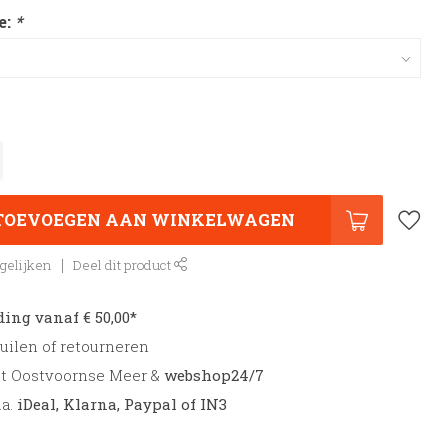
e:
*
TOEVOEGEN AAN WINKELWAGEN
gelijken
Deel dit product
ding vanaf € 50,00*
uilen of retourneren
et Oostvoornse Meer &
webshop24/7
.a.
iDeal, Klarna, Paypal of IN3