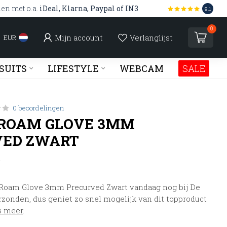
len met o.a.
iDeal, Klarna, Paypal of IN3
9.1
0
Mijn account
Verlanglijst
EUR
SUITS
LIFESTYLE
WEBCAM
SALE
0 beoordelingen
 ROAM GLOVE 3MM
VED ZWART
w
Roam Glove 3mm Precurved Zwart vandaag nog bij De
rzonden, dus geniet zo snel mogelijk van dit topproduct
s meer
.