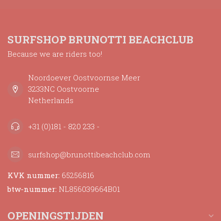
SURFSHOP BRUNOTTI BEACHCLUB
Because we are riders too!
Noordoever Oostvoornse Meer
3233NC Oostvoorne
Netherlands
+31 (0)181 - 820 233 -
surfshop@brunottibeachclub.com
KVK nummer:
65256816
btw-nummer:
NL856039664B01
OPENINGSTIJDEN