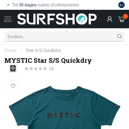
Wink
Tot
30 dagen
ruilen of retourneren
9.1
web
0
MENU
Home
/
Star S/S Quickdry
MYSTIC Star S/S Quickdry
(0)