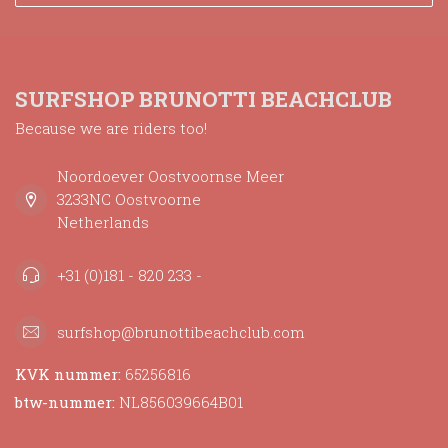
SURFSHOP BRUNOTTI BEACHCLUB
Because we are riders too!
Noordoever Oostvoornse Meer
3233NC Oostvoorne
Netherlands
+31 (0)181 - 820 233 -
surfshop@brunottibeachclub.com
KVK nummer:
65256816
btw-nummer:
NL856039664B01