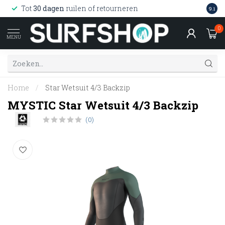
Wink
Tot
30 dagen
ruilen of retourneren
9.1
web
0
MENU
Home
/
Star Wetsuit 4/3 Backzip
MYSTIC Star Wetsuit 4/3 Backzip
(0)