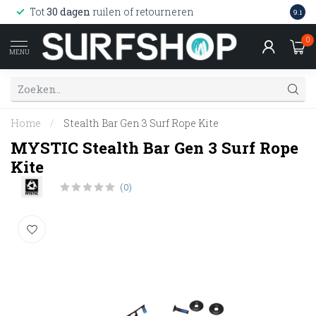
Wink
Tot
30 dagen
ruilen of retourneren
9.1
web
0
MENU
Home
/
Stealth Bar Gen 3 Surf Rope Kite
MYSTIC Stealth Bar Gen 3 Surf Rope
Kite
(0)