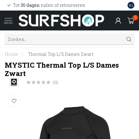
Wink
Tot
30 dagen
ruilen of retourneren
9.1
web
0
MENU
Home
/
Thermal Top L/S Dames Zwart
MYSTIC Thermal Top L/S Dames
Zwart
(0)