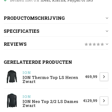
Betalen met o.a.
iDeal, Klarna, Paypal of IN3
PRODUCTOMSCHRIJVING
SPECIFICATIES
REVIEWS
GERELATEERDE PRODUCTEN
ION
€69,99
ION Thermo Top LS Heren
Zwart
ION
€129,99
ION Neo Top 2/2 LS Dames
Zwart