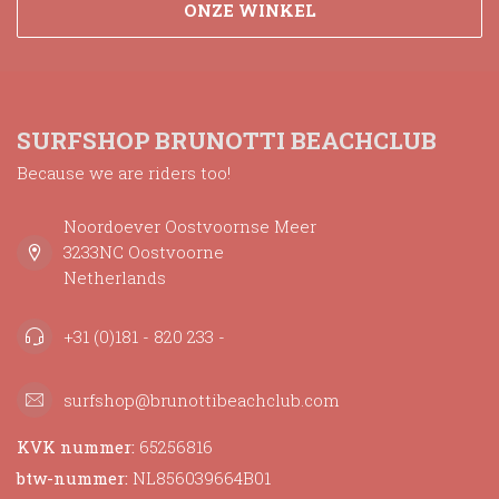
ONZE WINKEL
SURFSHOP BRUNOTTI BEACHCLUB
Because we are riders too!
Noordoever Oostvoornse Meer
3233NC Oostvoorne
Netherlands
+31 (0)181 - 820 233 -
surfshop@brunottibeachclub.com
KVK nummer:
65256816
btw-nummer:
NL856039664B01