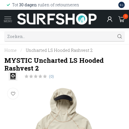
Wink
Tot
30 dagen
ruilen of retourneren
9.1
web
0
MENU
Home
/
Uncharted LS Hooded Rashvest 2
MYSTIC Uncharted LS Hooded
Rashvest 2
(0)