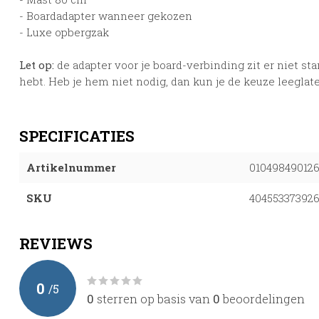
- Boardadapter wanneer gekozen
- Luxe opbergzak
Let op:
de adapter voor je board-verbinding zit er niet sta
hebt. Heb je hem niet nodig, dan kun je de keuze leeglat
SPECIFICATIES
Artikelnummer
01049849012
SKU
40455337392
REVIEWS
0
/
5
0
sterren op basis van
0
beoordelingen