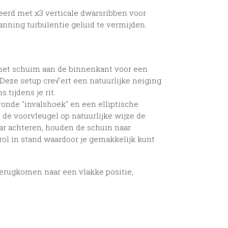
erd met x3 verticale dwarsribben voor
anning turbulentie geluid te vermijden.
.
 met schuim aan de binnenkant voor een
ze setup cre√´ert een natuurlijke neiging
tijdens je rit.
onde "invalshoek" en een elliptische
 de voorvleugel op natuurlijke wijze de
aar achteren, houden de schuin naar
rol in stand waardoor je gemakkelijk kunt
terugkomen naar een vlakke positie,