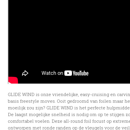
GLIDE WIND is onze vriendelijke, easy-cruising en carvin
basis freestyle moves. Ooit gedroomd van foilen maar het
moeilijk zou zijn? GLIDE WIND is het perfecte hulpmiddel 
De laagst mogelijke snelheid is nodig om op te stijgen zo
comfortabel voelen. Deze all-round foil focust op extreme 
ontworpen met ronde randen op de vleugels voor de veil