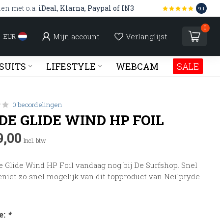
len met o.a.
iDeal, Klarna, Paypal of IN3
9.1
0
Mijn account
Verlanglijst
EUR
SUITS
LIFESTYLE
WEBCAM
SALE
0 beoordelingen
DE GLIDE WIND HP FOIL
9,00
Incl. btw
 Glide Wind HP Foil vandaag nog bij De Surfshop. Snel
niet zo snel mogelijk van dit topproduct van Neilpryde.
e:
*