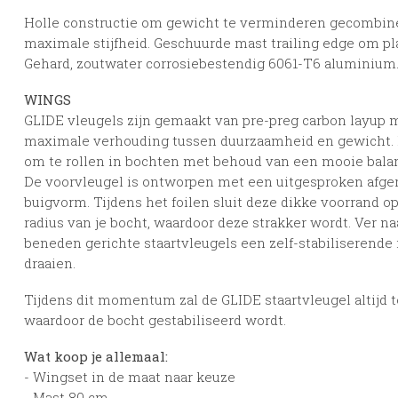
Holle constructie om gewicht te verminderen gecombine
maximale stijfheid. Geschuurde mast trailing edge om pl
Gehard, zoutwater corrosiebestendig 6061-T6 aluminium
WINGS
GLIDE vleugels zijn gemaakt van pre-preg carbon layup
maximale verhouding tussen duurzaamheid en gewicht. De
om te rollen in bochten met behoud van een mooie balans 
De voorvleugel is ontworpen met een uitgesproken afger
buigvorm. Tijdens het foilen sluit deze dikke voorrand op
radius van je bocht, waardoor deze strakker wordt. Ver n
beneden gerichte staartvleugels een zelf-stabiliserende 
draaien.
Tijdens dit momentum zal de GLIDE staartvleugel altijd 
waardoor de bocht gestabiliseerd wordt.
Wat koop je allemaal:
- Wingset in de maat naar keuze
- Mast 80 cm