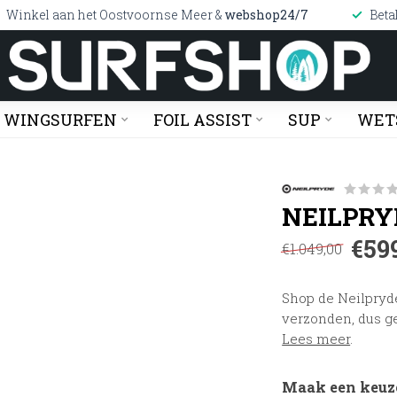
Winkel aan het Oostvoornse Meer &
webshop24/7
Beta
WINGSURFEN
FOIL ASSIST
SUP
WET
NEILPRY
€59
€1.049,00
Shop de Neilpryde
verzonden, dus ge
Lees meer
.
Maak een keuz