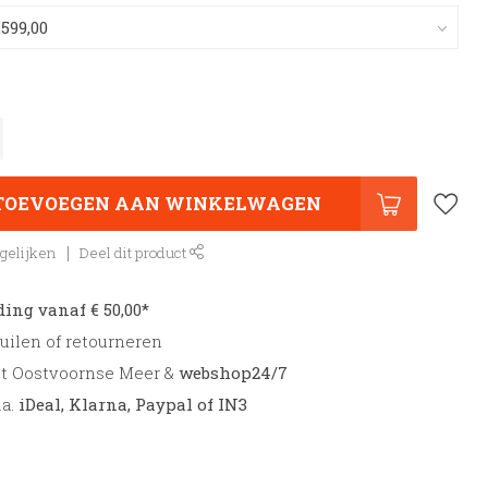
TOEVOEGEN AAN WINKELWAGEN
gelijken
Deel dit product
ding vanaf € 50,00*
uilen of retourneren
et Oostvoornse Meer &
webshop24/7
.a.
iDeal, Klarna, Paypal of IN3