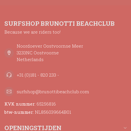
SURFSHOP BRUNOTTI BEACHCLUB
Because we are riders too!
Noordoever Oostvoornse Meer
3233NC Oostvoorne
Netherlands
+31 (0)181 - 820 233 -
surfshop@brunottibeachclub.com
KVK nummer:
65256816
btw-nummer:
NL856039664B01
OPENINGSTIJDEN