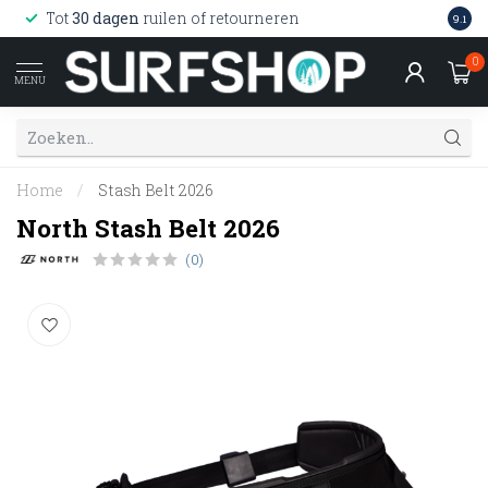
Wink
Tot
30 dagen
ruilen of retourneren
9.1
web
0
MENU
Home
/
Stash Belt 2026
North Stash Belt 2026
(0)