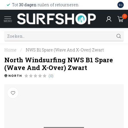
Wink
Tot
30 dagen
ruilen of retourneren
9.1
web
0
MENU
Home
/
NWS B1 Spare (Wave And X-Over) Zwart
North Windsurfing NWS B1 Spare
(Wave And X-Over) Zwart
(0)