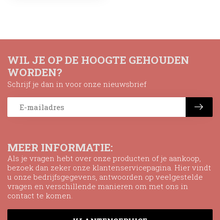
WIL JE OP DE HOOGTE GEHOUDEN
WORDEN?
Schrijf je dan in voor onze nieuwsbrief
MEER INFORMATIE:
Als je vragen hebt over onze producten of je aankoop,
bezoek dan zeker onze klantenservicepagina. Hier vindt
u onze bedrijfsgegevens, antwoorden op veelgestelde
vragen en verschillende manieren om met ons in
contact te komen.